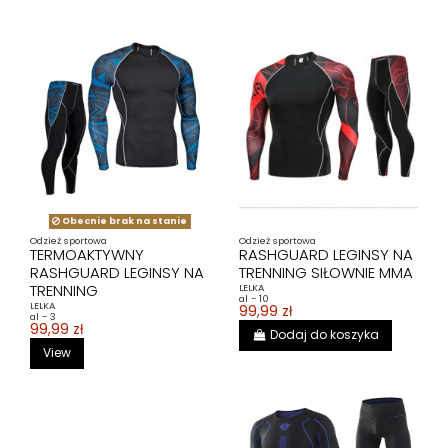
Obecnie brak na stanie
Odzież sportowa
Odzież sportowa
TERMOAKTYWNY
RASHGUARD LEGINSY NA
RASHGUARD LEGINSY NA
TRENNING SIŁOWNIE MMA
TRENNING
LELKA
al - 10
LELKA
99,99 zł
al - 3
99,99 zł
Dodaj do koszyka
View