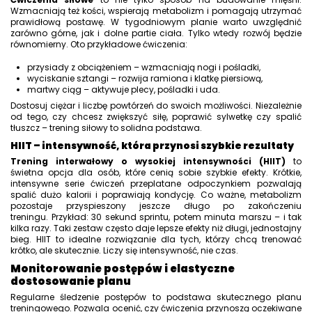
Wzmacniają też kości, wspierają metabolizm i pomagają utrzymać
prawidłową postawę. W tygodniowym planie warto uwzględnić
zarówno górne, jak i dolne partie ciała. Tylko wtedy rozwój będzie
równomierny. Oto przykładowe ćwiczenia:
przysiady z obciążeniem – wzmacniają nogi i pośladki,
wyciskanie sztangi – rozwija ramiona i klatkę piersiową,
martwy ciąg – aktywuje plecy, pośladki i uda.
Dostosuj ciężar i liczbę powtórzeń do swoich możliwości. Niezależnie
od tego, czy chcesz zwiększyć siłę, poprawić sylwetkę czy spalić
tłuszcz – trening siłowy to solidna podstawa.
HIIT – intensywność, która przynosi szybkie rezultaty
Trening interwałowy o wysokiej intensywności (HIIT)
to
świetna opcja dla osób, które cenią sobie szybkie efekty. Krótkie,
intensywne serie ćwiczeń przeplatane odpoczynkiem pozwalają
spalić dużo kalorii i poprawiają kondycję. Co ważne, metabolizm
pozostaje przyspieszony jeszcze długo po zakończeniu
treningu. Przykład: 30 sekund sprintu, potem minuta marszu – i tak
kilka razy. Taki zestaw często daje lepsze efekty niż długi, jednostajny
bieg. HIIT to idealne rozwiązanie dla tych, którzy chcą trenować
krótko, ale skutecznie. Liczy się intensywność, nie czas.
Monitorowanie postępów i elastyczne
dostosowanie planu
Regularne śledzenie postępów to podstawa skutecznego planu
treningowego. Pozwala ocenić, czy ćwiczenia przynoszą oczekiwane