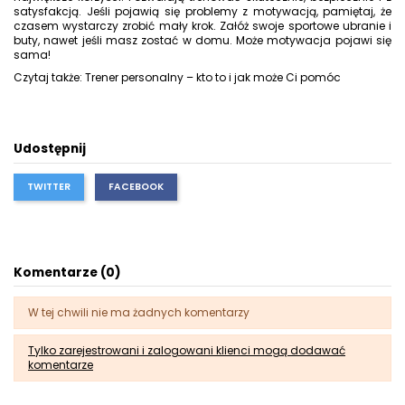
satysfakcją. Jeśli pojawią się problemy z motywacją, pamiętaj, że
czasem wystarczy zrobić mały krok. Załóż swoje
sportowe ubranie
i
buty
, nawet jeśli masz zostać w domu. Może motywacja pojawi się
sama!
Czytaj także: Trener personalny – kto to i jak może Ci pomóc
Udostępnij
TWITTER
FACEBOOK
Komentarze (0)
W tej chwili nie ma żadnych komentarzy
Tylko zarejestrowani i zalogowani klienci mogą dodawać
komentarze