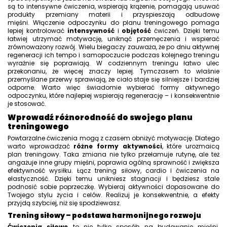
są to intensywne ćwiczenia, wspierają krążenie, pomagają usuwać
produkty przemiany materii i przyspieszają odbudowę
mięśni. Włączenie odpoczynku do planu treningowego pomaga
lepiej kontrolować
intensywność
i
objętość
ćwiczeń. Dzięki temu
łatwiej utrzymać motywację, uniknąć przemęczenia i wspierać
zrównoważony rozwój. Wielu biegaczy zauważa, że po dniu aktywnej
regeneracji ich tempo i samopoczucie podczas kolejnego treningu
wyraźnie się poprawiają. W codziennym treningu łatwo ulec
przekonaniu, że więcej znaczy lepiej. Tymczasem to właśnie
przemyślane przerwy sprawiają, że ciało staje się silniejsze i bardziej
odporne. Warto więc świadomie wybierać formy aktywnego
odpoczynku, które najlepiej wspierają regenerację – i konsekwentnie
je stosować.
Wprowadź różnorodność do swojego planu
treningowego
Powtarzalne ćwiczenia mogą z czasem obniżyć motywację. Dlatego
warto wprowadzać
różne formy aktywności
, które urozmaicą
plan treningowy. Taka zmiana nie tylko przełamuje rutynę, ale też
angażuje inne grupy mięśni, poprawia ogólną sprawność i zwiększa
efektywność wysiłku. Łącz trening siłowy, cardio i ćwiczenia na
elastyczność. Dzięki temu unikniesz stagnacji i będziesz stale
podnosić sobie poprzeczkę. Wybieraj aktywności dopasowane do
Twojego stylu życia i celów. Realizuj je konsekwentnie, a efekty
przyjdą szybciej, niż się spodziewasz.
Trening siłowy – podstawa harmonijnego rozwoju
Ćwiczenia siłowe
to nie tylko sposób na budowanie mięśni.