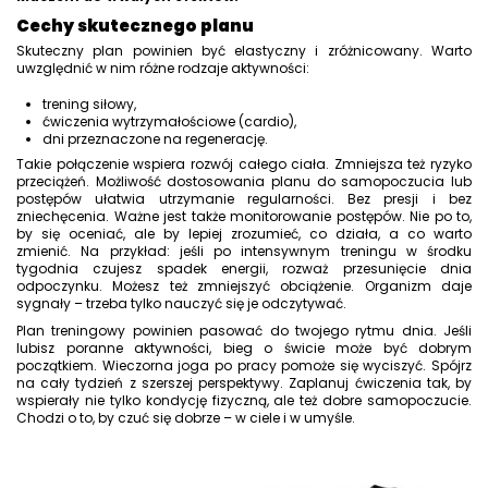
Cechy skutecznego planu
Skuteczny plan powinien być elastyczny i zróżnicowany. Warto
uwzględnić w nim różne rodzaje aktywności:
trening siłowy,
ćwiczenia wytrzymałościowe (cardio),
dni przeznaczone na regenerację.
Takie połączenie wspiera rozwój całego ciała. Zmniejsza też ryzyko
przeciążeń. Możliwość dostosowania planu do samopoczucia lub
postępów ułatwia utrzymanie regularności. Bez presji i bez
zniechęcenia. Ważne jest także monitorowanie postępów. Nie po to,
by się oceniać, ale by lepiej zrozumieć, co działa, a co warto
zmienić. Na przykład: jeśli po intensywnym treningu w środku
tygodnia czujesz spadek energii, rozważ przesunięcie dnia
odpoczynku. Możesz też zmniejszyć obciążenie. Organizm daje
sygnały – trzeba tylko nauczyć się je odczytywać.
Plan treningowy powinien pasować do twojego rytmu dnia. Jeśli
lubisz poranne aktywności, bieg o świcie może być dobrym
początkiem. Wieczorna joga po pracy pomoże się wyciszyć. Spójrz
na cały tydzień z szerszej perspektywy. Zaplanuj ćwiczenia tak, by
wspierały nie tylko kondycję fizyczną, ale też dobre samopoczucie.
Chodzi o to, by czuć się dobrze – w ciele i w umyśle.