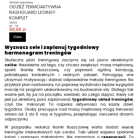
Odzież sportowa
ODZIEŻ TERMOAKTYWNA
RASHGUARD LEGINSY
KOMPLET
LELKA
al - 14
99,99 zł
View
Wyznacz cele i zaplanuj tygodniowy
harmonogram treningów
Skuteczny plan treningowy zaczyna się od jasno określonych
celów
. Niezależnie od tego, czy chcesz zwiększyć masę mięśniową,
spalić tkankę tłuszczową, czy poprawić ogólną kondycję,
potrzebujesz konkretnych i realnych założeń. Pomagają one
utrzymać motywację i dobrać odpowiednie metody treningowe. Na
przykład plan nastawiony na poprawę wydolności będzie wyglądał
inaczej niż program ukierunkowany na budowanie siły. Dlatego tak
ważne jest, by już na początku wiedzieć, do czego dążysz. Kiedy cel
jest już określony, pora zaplanować
tygodniowy układ treningów
,
czyli tzw. mikrocykl. To rozpiska aktywności na każdy dzień
tygodnia. Osoby pracujące nad masą mięśniową mogą trenować
siłowo od 3 do 5 razy w tygodniu, przeplatając ćwiczenia dniami
odpoczynku.
W przypadku redukcji tkanki tłuszczowej warto dodać więcej
treningów interwałowych lub cardio. Taki układ wspiera spalanie
kalorii i poprawia metabolizm. Nie zapominaj o
regeneracji
. To