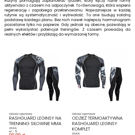
Rutyny pomagają zaplanować tydzień, który łączy różne formy
aktywności z czasem na odpoczynek. To równowaga, która wspiera
regenerację i zapobiega przetrenowaniu. Najważniejsze w każdej
rutynie są systematyczność i wytrwałość. To one budują solidną
podstawę każdego planu. Bez nich nawet najlepszy harmonogram
pozostanie tylko na papierze. Gdy jednak są obecne, pozwalają w
pełni wykorzystać potencjał treningów. Z czasem prowadzą do
realnych efektów i przybliżają do wymarzonej formy.
Odzież sportowa
Odzież sportowa
RASHGUARD LEGINSY NA
ODZIEŻ TERMOAKTYWNA
TRENNING SIŁOWNIE MMA
RASHGUARD LEGINSY
KOMPLET
LELKA
al - 5
LELKA