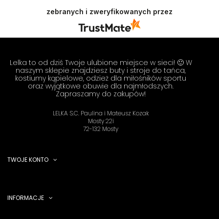
przyjemność obsługiwać takich klientów!
zebranych i zweryfikowanych przez
Doceniamy czas i wysiłek włożony w podzielenie
się z nami Twoimi doświadczeniami. Do
zobaczenia! Zespół LELKA 🦋
Lelka to od dziś Twoje ulubione miejsce w sieci! 🙂 W
naszym sklepie znajdziesz buty i stroje do tańca,
kostiumy kąpielowe, odzież dla miłośników sportu
oraz wyjątkowe obuwie dla najmłodszych.
Zapraszamy do zakupów!
LELKA S.C. Paulina i Mateusz Kozak
Mosty 22i
72-132 Mosty
TWOJE KONTO
INFORMACJE