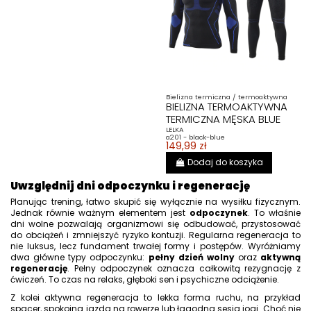
Bielizna termiczna / termoaktywna
BIELIZNA TERMOAKTYWNA
TERMICZNA MĘSKA BLUE
LELKA
a201 - black-blue
149,99 zł
Dodaj do koszyka
Uwzględnij dni odpoczynku i regenerację
Planując trening, łatwo skupić się wyłącznie na wysiłku fizycznym.
Jednak równie ważnym elementem jest
odpoczynek
. To właśnie
dni wolne pozwalają organizmowi się odbudować, przystosować
do obciążeń i zmniejszyć ryzyko kontuzji. Regularna regeneracja to
nie luksus, lecz fundament trwałej formy i postępów. Wyróżniamy
dwa główne typy odpoczynku:
pełny dzień wolny
oraz
aktywną
regenerację
. Pełny odpoczynek oznacza całkowitą rezygnację z
ćwiczeń. To czas na relaks, głęboki sen i psychiczne odciążenie.
Z kolei aktywna regeneracja to lekka forma ruchu, na przykład
spacer, spokojna jazda na rowerze lub łagodna sesja jogi. Choć nie