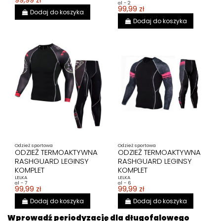
99,99 zł
al - 2
99,99 zł
Dodaj do koszyka
Dodaj do koszyka
Odzież sportowa
Odzież sportowa
ODZIEŻ TERMOAKTYWNA
ODZIEŻ TERMOAKTYWNA
RASHGUARD LEGINSY
RASHGUARD LEGINSY
KOMPLET
KOMPLET
LELKA
LELKA
al - 7
al - 6
99,99 zł
99,99 zł
Dodaj do koszyka
Dodaj do koszyka
Wprowadź periodyzację dla długofalowego