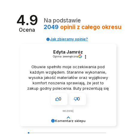
4.9
Na podstawie
2049
opinii
z całego okresu
Ocena
Jak zbieramy opinie?
Edyta Jamróz
Opinia zewnętrzna
Obuwie spełniło moje oczekiwania pod
każdym względem. Staranne wykonanie,
wysoka jakość materiałów oraz wyjątkowy
komfort noszenia sprawiają, że jest to
zakup godny polecenia. Buty prezentują się
niezwykle elegancko, Z pełnym
0
0
przekonaniem polecam ten produkt.
wczoraj
Komentarz sklepu
Dziękujemy za tak pozytywną opinię - to czysta