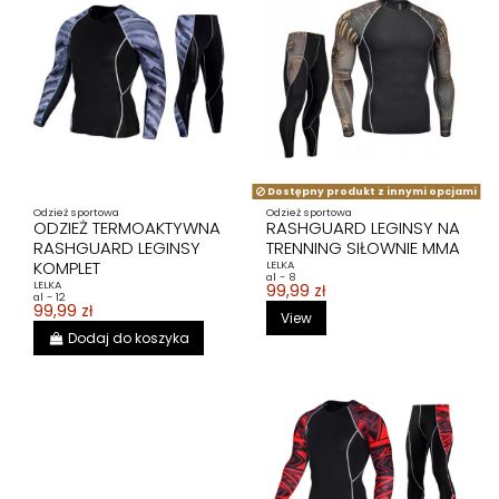
Dostępny produkt z innymi opcjami
Odzież sportowa
Odzież sportowa
ODZIEŻ TERMOAKTYWNA
RASHGUARD LEGINSY NA
RASHGUARD LEGINSY
TRENNING SIŁOWNIE MMA
KOMPLET
LELKA
al - 8
LELKA
99,99 zł
al - 12
99,99 zł
View
Dodaj do koszyka