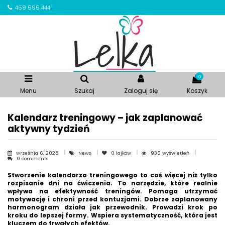
459 595 444
0
Menu
Szukaj
Zaloguj się
Koszyk
Kalendarz treningowy – jak zaplanować
aktywny tydzień
września 6, 2025
News
0
lajków
936 wyświetleń
0 comments
Stworzenie kalendarza treningowego to coś więcej niż tylko
rozpisanie dni na ćwiczenia. To narzędzie, które realnie
wpływa na efektywność treningów. Pomaga utrzymać
motywację i chroni przed kontuzjami. Dobrze zaplanowany
harmonogram działa jak przewodnik. Prowadzi krok po
kroku do lepszej formy. Wspiera systematyczność, która jest
kluczem do trwałych efektów.