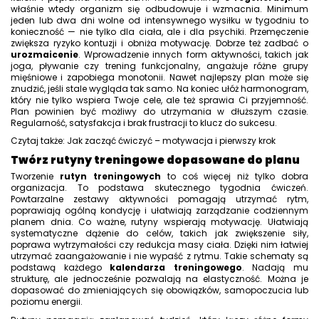
właśnie wtedy organizm się odbudowuje i wzmacnia. Minimum
jeden lub dwa dni wolne od intensywnego wysiłku w tygodniu to
konieczność — nie tylko dla ciała, ale i dla psychiki. Przemęczenie
zwiększa ryzyko kontuzji i obniża motywację. Dobrze też zadbać o
urozmaicenie
. Wprowadzenie innych form aktywności, takich jak
joga, pływanie czy trening funkcjonalny, angażuje różne grupy
mięśniowe i zapobiega monotonii. Nawet najlepszy plan może się
znudzić, jeśli stale wygląda tak samo. Na koniec ułóż harmonogram,
który nie tylko wspiera Twoje cele, ale też sprawia Ci przyjemność.
Plan powinien być możliwy do utrzymania w dłuższym czasie.
Regularność, satysfakcja i brak frustracji to klucz do sukcesu.
Czytaj także: Jak zacząć ćwiczyć – motywacja i pierwszy krok
Twórz rutyny treningowe dopasowane do planu
Tworzenie
rutyn treningowych
to coś więcej niż tylko dobra
organizacja. To podstawa skutecznego tygodnia ćwiczeń.
Powtarzalne zestawy aktywności pomagają utrzymać rytm,
poprawiają ogólną kondycję i ułatwiają zarządzanie codziennym
planem dnia. Co ważne, rutyny wspierają motywację. Ułatwiają
systematyczne dążenie do celów, takich jak zwiększenie siły,
poprawa wytrzymałości czy redukcja masy ciała. Dzięki nim łatwiej
utrzymać zaangażowanie i nie wypaść z rytmu. Takie schematy są
podstawą każdego
kalendarza treningowego
. Nadają mu
strukturę, ale jednocześnie pozwalają na elastyczność. Można je
dopasować do zmieniających się obowiązków, samopoczucia lub
poziomu energii.