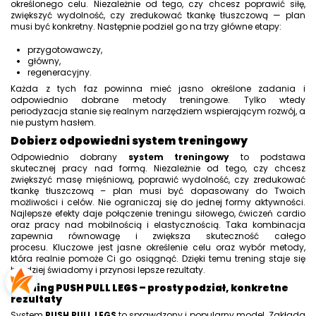
określonego celu. Niezależnie od tego, czy chcesz poprawić siłę,
zwiększyć wydolność, czy zredukować tkankę tłuszczową — plan
musi być konkretny. Następnie podziel go na trzy główne etapy:
przygotowawczy,
główny,
regeneracyjny.
Każda z tych faz powinna mieć jasno określone zadania i
odpowiednio dobrane metody treningowe. Tylko wtedy
periodyzacja stanie się realnym narzędziem wspierającym rozwój, a
nie pustym hasłem.
Dobierz odpowiedni system treningowy
Odpowiednio dobrany
system treningowy
to podstawa
skutecznej pracy nad formą. Niezależnie od tego, czy chcesz
zwiększyć masę mięśniową, poprawić wydolność, czy zredukować
tkankę tłuszczową – plan musi być dopasowany do Twoich
możliwości i celów. Nie ograniczaj się do jednej formy aktywności.
Najlepsze efekty daje połączenie treningu siłowego, ćwiczeń cardio
oraz pracy nad mobilnością i elastycznością. Taka kombinacja
zapewnia równowagę i zwiększa skuteczność całego
procesu. Kluczowe jest jasne określenie celu oraz wybór metody,
która realnie pomoże Ci go osiągnąć. Dzięki temu trening staje się
bardziej świadomy i przynosi lepsze rezultaty.
Trening PUSH PULL LEGS – prosty podział, konkretne
rezultaty
System
PUSH PULL LEGS
to sprawdzony i popularny model. Zakłada