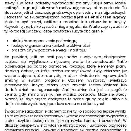
efekty, i w razie potrzeby wprowadzić zmiany. Dzięki temu łatwiej
uniknąć stagnacji i utrzymać motywację na wysokim poziomie. To
kluczowe, jeśli chcesz osiągnąć swoje cele. Jednym z najprostszych
i zarazem najskuteczniejszych narzędzi jest
dziennik treningowy
.
Może to być zeszyt, aplikacja mobilna lub arkusz kalkulacyjny.
Najważniejsze, by korzystać z niego regularnie. Warto zapisywać nie
tylko rodzaj ćwiczeń, liczbę powtórzeń i użyte obciążenie,
ale także samopoczucie po treningu,
reakcje organizmu na konkretne aktywności,
oraz zmiany w poziomie energii i nastroju.
Na przykład, jeśli po serii przysiadów z większym obciążeniem
czujesz się wyjątkowo zmęczony, warto to zanotować. Takie
obserwacje są bardzo pomocne. Pokazują, które elementy planu
działają dobrze, a które trzeba zmodyfikować. Gdy zbierzesz już
wystarczająco dużo danych, możesz świadomie wprowadzać
zmiany w swoim programie. Czasem wystarczy zwiększyć
intensywność. Innym razem lepiej zmienić zestaw ćwiczeń lub
dodać dzień na regenerację. Analiza dziennika jest szczególnie
cenna, gdy mimo wysiłku nie widzisz postępów. Może się wtedy
okazać, że zbyt często obciążasz te same grupy mięśni albo nie
dajesz sobie wystarczająco dużo czasu na odpoczynek.
Świadome zarządzanie planem to nie tylko sposób na lepsze wyniki.
To także większe bezpieczeństwo. Uważne obserwowanie sygnałów z
ciała i szybka reakcja zmniejszają ryzyko kontuzji i przeciążeń. W
dłuższej perspektywie to właśnie elastyczność i uważność przynoszą
największe korzyści. Pozwalają trenować skutecznie, bezpiecznie i z