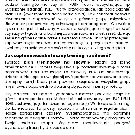
podział treningów na trzy dni: PUSH (ruchy wypychające, np.
wyciskanie sztangi), PULL (ruchy przyciągające, jak podciąganie)
oraz LEGS (ćwiczenia na dolne partie ciała). Taki schemat pozwala
równomiernie angażować wszystkie główne grupy mięśniowe.
Ułatwia też planowanie tygodniowego harmonogramu. Co ważne,
system ten jest elastyczny – osoby początkujące mogą trenować
trzy razy w tygodniu, a bardziej zaawansowani nawet sześć, dzieląc
sesje na górne i dolne partie. Dzięki temu łatwiej uniknąć przeciążeń i
zapewnić mięśniom czas na regenerację. To połączenie struktury i
swobody sprawia, że wiele osób chętnie korzysta z tego podejścia.
Jak zaplanować skuteczny trening na siłowni?
Tworząc
plan treningowy na siłownię
, zacznij od jasno
określonego celu. Chcesz zwiększyć siłę, poprawić sylwetkę, a może
popracować nad kondycją? To pierwszy krok do skutecznego
działania. Następnie uwzględnij swój poziom zaawansowania oraz
dostępny sprzęt. Dobry plan powinien obejmować wszystkie grupy
mięśniowe, z odpowiednio dobraną objętością i intensywnością.
Przy czterech treningach tygodniowo możesz podzielić sesje na
górne i dolne partie ciała. Możesz też zastosować system PUSH PULL
LEGS, zostawiając jeden dzień na regenerację. Warto wpisać treningi
do kalendarza. To prosty sposób na utrzymanie regularności i
lepsze zarządzanie czasem. Systematyczność ma ogromne
znaczenie w osiąganiu efektów. Dobrze zaplanowany program to
Twoja osobista mapa. Wystarczy konsekwentnie podążać
wyznaczoną trasą, by dotrzeć do celu.