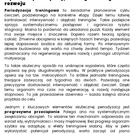
rozwoju
Periodyzacja treningowa
to świadome planowanie cyklu
ćwiczeń, podzielonego na konkretne etapy. Dzięki temu łatwiej
kontrolować intensywność i objętość treningów. Takie podejście
sprzyja systematycznemu postępowi i ogranicza ryzyko
stagnacji. Można to porównać do układania puzzli. Każdy element
ma swoje miejsce i znaczenie. Dopiero razem tworzą spójną
całość. Zmienne obciążenia w kolejnych fazach treningu pozwalają
lepiej dopasować bodźce do aktualnej formy. Po intensywnym
okresie budowania siły warto na chwilę zwolnić tempo. Tydzień
przeznaczony na regenerację wspiera rozwój i pomaga utrzymać
motywację.
To także skuteczny sposób na uniknięcie wypalenia, które często
pojawia się przy długotrwałym wysiłku. W praktyce periodyzacja
opiera się na tzw. mikrocyklach. To krótkie jednostki treningowe,
trwające zazwyczaj od tygodnia do dwóch. Pozwalają one
precyzyjnie dostosować intensywność i objętość ćwiczeń. Dzięki
temu organizm ma czas na regenerację, a rozwój następuje
stopniowo. To jak prowadzenie dziennika — każda kolejna strona
przybliża do celu.
Jednym z kluczowych elementów skutecznej periodyzacji jest
progresywne przeciążenie
. Polega ono na systematycznym
zwiększaniu obciążeń. To właśnie ten mechanizm odpowiada za
wzrost siły, wytrzymałości i masy mięśniowej. Bez progresji organizm
szybko się adaptuje, a efekty treningowe słabną. Aby w pełni
wykorzystać potencjał periodyzacji, warto zacząć od jasno