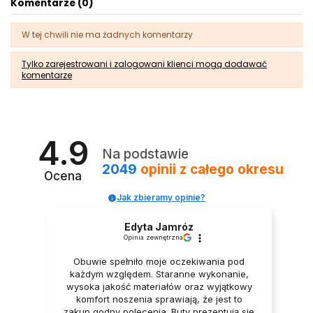
Komentarze (0)
W tej chwili nie ma żadnych komentarzy
Tylko zarejestrowani i zalogowani klienci mogą dodawać
komentarze
4.9
Na podstawie
2049
opinii
z całego okresu
Ocena
Jak zbieramy opinie?
Edyta Jamróz
Opinia zewnętrzna
Obuwie spełniło moje oczekiwania pod
każdym względem. Staranne wykonanie,
wysoka jakość materiałów oraz wyjątkowy
komfort noszenia sprawiają, że jest to
zakup godny polecenia. Buty prezentują się