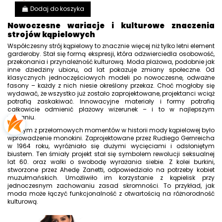
Dodaj do koszyka
Nowoczesne wariacje i kulturowe znaczenia
strojów kąpielowych
Współczesny strój kąpielowy to znacznie więcej niż tylko letni element
garderoby. Stał się formą ekspresji, która odzwierciedla osobowość,
przekonania i przynależność kulturową. Moda plażowa, podobnie jak
inne dziedziny ubioru, od lat pokazuje zmiany społeczne. Od
klasycznych jednoczęściowych modeli po nowoczesne, odważne
fasony – każdy z nich niesie określony przekaz. Choć mogłoby się
wydawać, że wszystko już zostało zaprojektowane, projektanci wciąż
potrafią zaskakiwać. Innowacyjne materiały i formy potrafią
całkowicie odmienić plażowy wizerunek – i to w najlepszym
wydaniu.
Jednym z przełomowych momentów w historii mody kąpielowej było
wprowadzenie monokini. Zaprojektowane przez Rudiego Gernreicha
w 1964 roku, wyróżniało się dużymi wycięciami i odsłoniętym
biustem. Ten śmiały projekt stał się symbolem rewolucji seksualnej
lat 60. oraz walki o swobodę wyrażania siebie. Z kolei burkini,
stworzone przez Ahedę Zanetti, odpowiedziało na potrzeby kobiet
muzułmańskich. Umożliwiło im korzystanie z kąpielisk przy
jednoczesnym zachowaniu zasad skromności. To przykład, jak
moda może łączyć funkcjonalność z otwartością na różnorodność
kulturową.