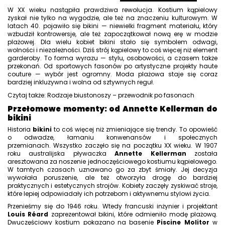
W XX wieku nastąpiła prawdziwa rewolucja. Kostium kąpielowy
zyskał nie tylko na wygodzie, ale też na znaczeniu kulturowym. W
latach 40. pojawiło się bikini — niewielki fragment materiału, który
wzbudził kontrowersje, ale też zapoczątkował nową erę w modzie
plażowej. Dla wielu kobiet bikini stało się symbolem odwagi,
wolności i niezależności. Dziś strój kąpielowy to coś więcej niż element
garderoby. To forma wyrazu — stylu, osobowości, a czasem także
przekonań. Od sportowych fasonów po artystyczne projekty haute
couture — wybór jest ogromny. Moda plażowa staje się coraz
bardziej inkluzywna i wolna od sztywnych reguł.
Czytaj także: Rodzaje biustonoszy – przewodnik po fasonach
Przełomowe momenty: od Annette Kellerman do
bikini
Historia
bikini
to coś więcej niż zmieniające się trendy. To opowieść
o odwadze, łamaniu konwenansów i społecznych
przemianach. Wszystko zaczęło się na początku XX wieku. W 1907
roku australijska pływaczka
Annette Kellerman
została
aresztowana za noszenie
jednoczęściowego kostiumu kąpielowego
.
W tamtych czasach uznawano go za zbyt śmiały. Jej decyzja
wywołała poruszenie, ale też otworzyła drogę do bardziej
praktycznych i estetycznych strojów. Kobiety zaczęły zyskiwać stroje,
które lepiej odpowiadały ich potrzebom i aktywnemu stylowi życia.
Przenieśmy się do 1946 roku. Wtedy francuski inżynier i projektant
Louis Réard
zaprezentował bikini, które odmieniło modę plażową.
Dwuczęściowy kostium
pokazano na basenie
Piscine Molitor
w