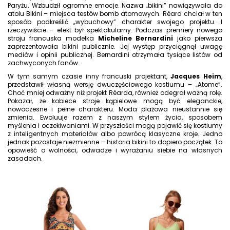
Paryżu. Wzbudził ogromne emocje. Nazwa „bikini” nawiązywała do
atolu Bikini – miejsca testów bomb atomowych. Réard chciał w ten
sposób podkreślić „wybuchowy” charakter swojego projektu. I
rzeczywiście – efekt był spektakularny. Podczas premiery nowego
stroju francuska modelka
Micheline Bernardini
jako pierwsza
zaprezentowała bikini publicznie. Jej występ przyciągnął uwagę
mediów i opinii publicznej. Bernardini otrzymała tysiące listów od
zachwyconych fanów.
W tym samym czasie inny francuski projektant,
Jacques Heim
,
przedstawił własną wersję dwuczęściowego kostiumu – „Atome”.
Choć mniej odważny niż projekt Réarda, również odegrał ważną rolę.
Pokazał, że kobiece stroje kąpielowe mogą być eleganckie,
nowoczesne i pełne charakteru. Moda plażowa nieustannie się
zmienia. Ewoluuje razem z naszym stylem życia, sposobem
myślenia i oczekiwaniami. W przyszłości mogą pojawić się kostiumy
z inteligentnych materiałów albo powrócą klasyczne kroje. Jedno
jednak pozostaje niezmienne – historia bikini to dopiero początek. To
opowieść o wolności, odwadze i wyrażaniu siebie na własnych
zasadach.