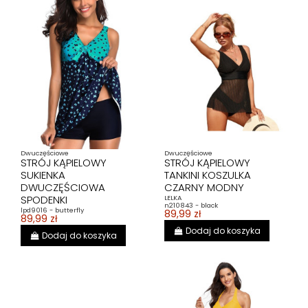
Dwuczęściowe
Dwuczęściowe
STRÓJ KĄPIELOWY
STRÓJ KĄPIELOWY
SUKIENKA
TANKINI KOSZULKA
DWUCZĘŚCIOWA
CZARNY MODNY
SPODENKI
LELKA
n210843 - black
lpd9016 - butterfly
89,99 zł
89,99 zł
Dodaj do koszyka
Dodaj do koszyka