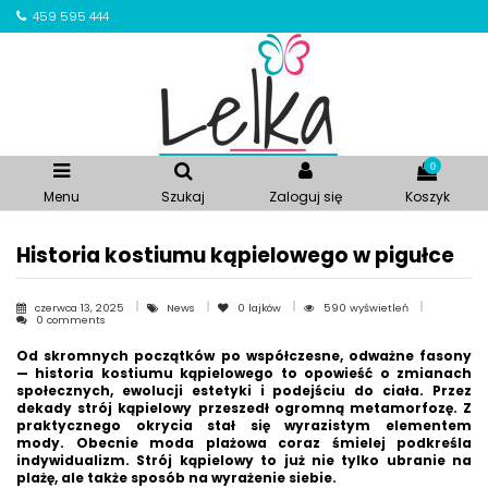
459 595 444
0
Menu
Szukaj
Zaloguj się
Koszyk
Historia kostiumu kąpielowego w pigułce
czerwca 13, 2025
News
0
lajków
590 wyświetleń
0 comments
Od skromnych początków po współczesne, odważne fasony
— historia kostiumu kąpielowego to opowieść o zmianach
społecznych, ewolucji estetyki i podejściu do ciała. Przez
dekady strój kąpielowy przeszedł ogromną metamorfozę. Z
praktycznego okrycia stał się wyrazistym elementem
mody. Obecnie moda plażowa coraz śmielej podkreśla
indywidualizm. Strój kąpielowy to już nie tylko ubranie na
plażę, ale także sposób na wyrażenie siebie.