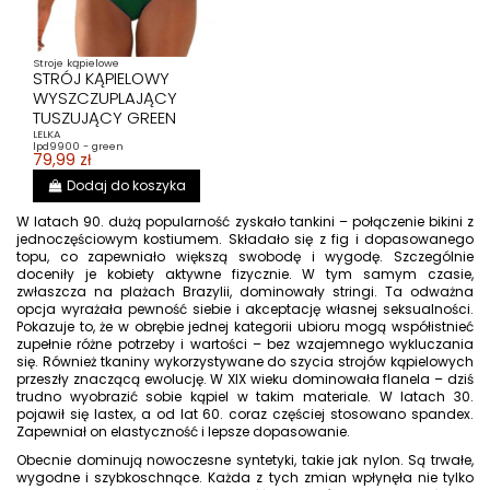
Stroje kąpielowe
STRÓJ KĄPIELOWY
WYSZCZUPLAJĄCY
TUSZUJĄCY GREEN
LELKA
lpd9900 - green
79,99 zł
Dodaj do koszyka
W latach 90. dużą popularność zyskało tankini – połączenie bikini z
jednoczęściowym kostiumem. Składało się z fig i dopasowanego
topu, co zapewniało większą swobodę i wygodę. Szczególnie
doceniły je kobiety aktywne fizycznie. W tym samym czasie,
zwłaszcza na plażach Brazylii, dominowały stringi. Ta odważna
opcja wyrażała pewność siebie i akceptację własnej seksualności.
Pokazuje to, że w obrębie jednej kategorii ubioru mogą współistnieć
zupełnie różne potrzeby i wartości – bez wzajemnego wykluczania
się. Również tkaniny wykorzystywane do szycia strojów kąpielowych
przeszły znaczącą ewolucję. W XIX wieku dominowała flanela – dziś
trudno wyobrazić sobie kąpiel w takim materiale. W latach 30.
pojawił się lastex, a od lat 60. coraz częściej stosowano spandex.
Zapewniał on elastyczność i lepsze dopasowanie.
Obecnie dominują nowoczesne syntetyki, takie jak nylon. Są trwałe,
wygodne i szybkoschnące. Każda z tych zmian wpłynęła nie tylko