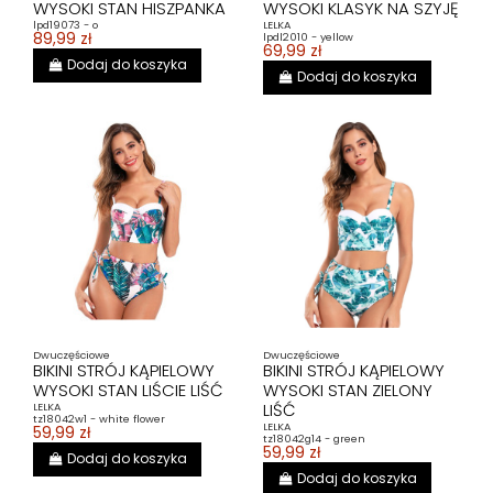
WYSOKI STAN HISZPANKA
WYSOKI KLASYK NA SZYJĘ
lpd19073 - o
LELKA
89,99 zł
lpdl2010 - yellow
69,99 zł
Dodaj do koszyka
Dodaj do koszyka
Dwuczęściowe
Dwuczęściowe
BIKINI STRÓJ KĄPIELOWY
BIKINI STRÓJ KĄPIELOWY
WYSOKI STAN LIŚCIE LIŚĆ
WYSOKI STAN ZIELONY
LIŚĆ
LELKA
tz18042w1 - white flower
LELKA
59,99 zł
tz18042g14 - green
59,99 zł
Dodaj do koszyka
Dodaj do koszyka