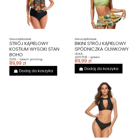
Dwuczęściowe
Dwuczęściowe
STRÓJ KĄPIELOWY
BIKINI STRÓJ KĄPIELOWY
KOSTIUM WYSOKI STAN
SPÓDNICZKA OLIWKOWY
BOHO
LELKA
z210708 - green
2216 - totem printing
89,99 zł
89,99 zł
Dodaj do koszyka
Dodaj do koszyka