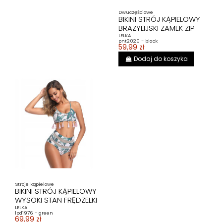
Dwuczęściowe
BIKINI STRÓJ KĄPIELOWY
BRAZYLIJSKI ZAMEK ZIP
LELKA
pnt2020 - black
59,99 zł
Dodaj do koszyka
Stroje kąpielowe
BIKINI STRÓJ KĄPIELOWY
WYSOKI STAN FRĘDZELKI
LELKA
lpd1976 - green
69,99 zł