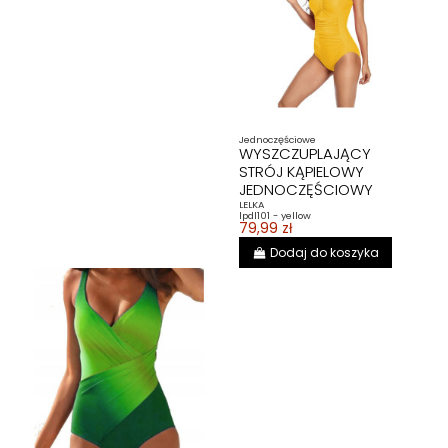
Jednoczęściowe
WYSZCZUPLAJĄCY
STRÓJ KĄPIELOWY
JEDNOCZĘŚCIOWY
LELKA
lpdl101 - yellow
79,99 zł
Dodaj do koszyka