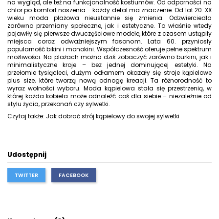
na wygląd, ale też na funkcjonalność kostiumów. Od odporności na
chlor po komfort noszenia – każdy detal ma znaczenie. Od lat 20. XX
wieku moda plażowa nieustannie się zmienia. Odzwierciedla
zarówno przemiany społeczne, jak i estetyczne. To właśnie wtedy
pojawiły się pierwsze dwuczęściowe modele, które z czasem ustąpiły
miejsca coraz odważniejszym fasonom. Lata 60. przyniosły
popularność bikini i monokini. Współczesność oferuje pełne spektrum
możliwości. Na plażach można dziś zobaczyć zarówno burkini, jak i
minimalistyczne kroje – bez jednej dominującej estetyki. Na
przełomie tysiącleci, dużym odłamem okazały się
stroje kąpielowe
plus size
, które tworzą nową odnogę kreacji. Ta różnorodność to
wyraz wolności wyboru. Moda kąpielowa stała się przestrzenią, w
której każda kobieta może odnaleźć coś dla siebie – niezależnie od
stylu życia, przekonań czy sylwetki.
Czytaj także: Jak dobrać strój kąpielowy do swojej sylwetki
Udostępnij
TWITTER
FACEBOOK