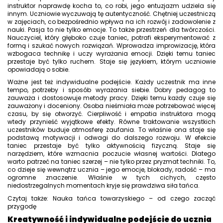
instruktor naprawdę kocha to, co robi, jego entuzjazm udziela się
innym. Uczniowie wyczuwają tę autentyczność. Chętniej uczestniczą
w zajęciach, co bezpośrednio wpływa na ich rozwój i zadowolenie z
nauki. Pasja to nie tylko emocje. To także przestrzeń dla twórczości.
Nauczyciel, który głęboko czuje taniec, potrafi eksperymentować z
formą i szukać nowych rozwiązań. Wprowadza improwizację, która
wzbogaca technikę i uczy wyrażania emocji. Dzięki temu taniec
przestaje być tylko ruchem. Staje się językiem, którym uczniowie
opowiadają o sobie.
Ważne jest też indywidualne podejście. Każdy uczestnik ma inne
tempo, potrzeby i sposób wyrażania siebie. Dobry pedagog to
zauważa i dostosowuje metody pracy. Dzięki temu każdy czuje się
zauważony i doceniony. Osoba nieśmiała może potrzebować więcej
czasu, by się otworzyć. Cierpliwość i empatia instruktora mogą
wtedy przynieść wyjątkowe efekty. Równe traktowanie wszystkich
uczestników buduje atmosferę zaufania. To właśnie ona staje się
podstawą motywacji i odwagi do dalszego rozwoju. W efekcie
taniec przestaje być tylko aktywnością fizyczną. Staje się
narzędziem, które wzmacnia poczucie własnej wartości. Dlatego
warto patrzeć na taniec szerzej – nie tylko przez pryzmat techniki. To,
co dzieje się wewnątrz ucznia – jego emocje, blokady, radość – ma
ogromne znaczenie. Właśnie w tych cichych, często
niedostrzegalnych momentach kryje się prawdziwa siła tańca.
Czytaj także: Nauka tańca towarzyskiego – od czego zacząć
przygodę
Kreatywność i indywidualne podejście do ucznia