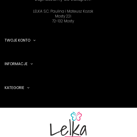
LELKA S.C. Paulina i Mateusz Kozak
Mosty 22i
72-132 Mosty
TWOJE KONTO
INFORMACJE
KATEGORIE