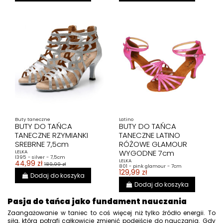
Buty taneczne
Latino
BUTY DO TAŃCA
BUTY DO TAŃCA
TANECZNE RZYMIANKI
TANECZNE LATINO
SREBRNE 7,5cm
RÓŻOWE GLAMOUR
WYGODNE 7cm
LELKA
l395 - silver - 7,5cm
LELKA
44,99 zł
189,99 zł
801 - pink glamour - 7cm
129,99 zł
Dodaj do koszyka
Dodaj do koszyka
Pasja do tańca jako fundament nauczania
Zaangażowanie w taniec to coś więcej niż tylko źródło energii. To
siła, która potrafi całkowicie zmienić podejście do nauczania. Gdy