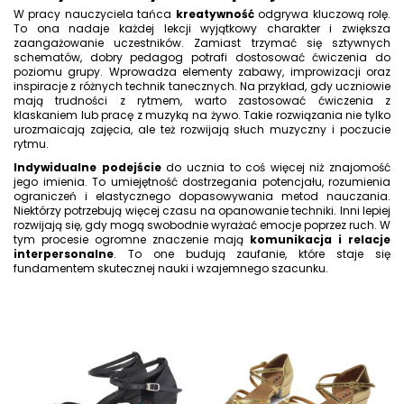
W pracy nauczyciela tańca
kreatywność
odgrywa kluczową rolę.
To ona nadaje każdej lekcji wyjątkowy charakter i zwiększa
zaangażowanie uczestników. Zamiast trzymać się sztywnych
schematów, dobry pedagog potrafi dostosować ćwiczenia do
poziomu grupy. Wprowadza elementy zabawy, improwizacji oraz
inspiracje z różnych technik tanecznych. Na przykład, gdy uczniowie
mają trudności z rytmem, warto zastosować ćwiczenia z
klaskaniem lub pracę z muzyką na żywo. Takie rozwiązania nie tylko
urozmaicają zajęcia, ale też rozwijają słuch muzyczny i poczucie
rytmu.
Indywidualne podejście
do ucznia to coś więcej niż znajomość
jego imienia. To umiejętność dostrzegania potencjału, rozumienia
ograniczeń i elastycznego dopasowywania metod nauczania.
Niektórzy potrzebują więcej czasu na opanowanie techniki. Inni lepiej
rozwijają się, gdy mogą swobodnie wyrażać emocje poprzez ruch. W
tym procesie ogromne znaczenie mają
komunikacja i relacje
interpersonalne
. To one budują zaufanie, które staje się
fundamentem skutecznej nauki i wzajemnego szacunku.