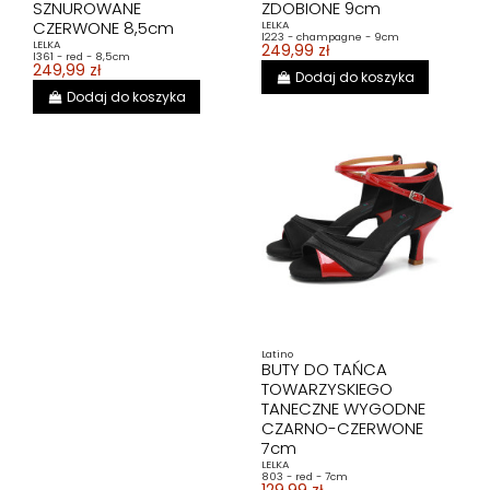
SZNUROWANE
ZDOBIONE 9cm
CZERWONE 8,5cm
LELKA
l223 - champagne - 9cm
LELKA
249,99 zł
l361 - red - 8,5cm
249,99 zł
Dodaj do koszyka
Dodaj do koszyka
Latino
BUTY DO TAŃCA
TOWARZYSKIEGO
TANECZNE WYGODNE
CZARNO-CZERWONE
7cm
LELKA
803 - red - 7cm