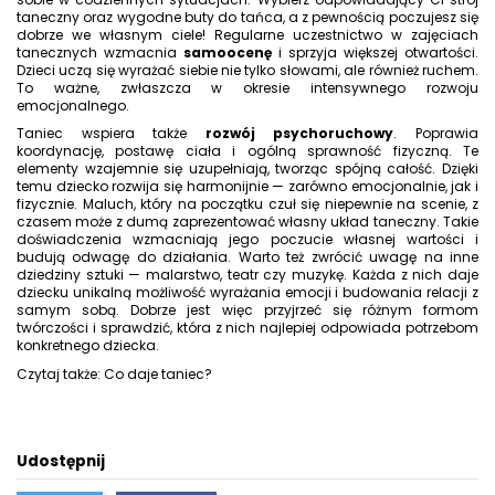
taneczny
oraz wygodne
buty do tańca
, a z pewnością poczujesz się
dobrze we własnym ciele! Regularne uczestnictwo w zajęciach
tanecznych wzmacnia
samoocenę
i sprzyja większej otwartości.
Dzieci uczą się wyrażać siebie nie tylko słowami, ale również ruchem.
To ważne, zwłaszcza w okresie intensywnego rozwoju
emocjonalnego.
Taniec wspiera także
rozwój psychoruchowy
. Poprawia
koordynację, postawę ciała i ogólną sprawność fizyczną. Te
elementy wzajemnie się uzupełniają, tworząc spójną całość. Dzięki
temu dziecko rozwija się harmonijnie — zarówno emocjonalnie, jak i
fizycznie. Maluch, który na początku czuł się niepewnie na scenie, z
czasem może z dumą zaprezentować własny układ taneczny. Takie
doświadczenia wzmacniają jego poczucie własnej wartości i
budują odwagę do działania. Warto też zwrócić uwagę na inne
dziedziny sztuki — malarstwo, teatr czy muzykę. Każda z nich daje
dziecku unikalną możliwość wyrażania emocji i budowania relacji z
samym sobą. Dobrze jest więc przyjrzeć się różnym formom
twórczości i sprawdzić, która z nich najlepiej odpowiada potrzebom
konkretnego dziecka.
Czytaj także: Co daje taniec?
Udostępnij