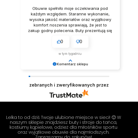
Obuwie spełniło moje oczekiwania pod
każdym względem. Staranne wykonanie,
wysoka jakość materiałów oraz wyjątkowy
komfort noszenia sprawiają, że jest to
zakup godny polecenia. Buty prezentują się
niezwykle elegancko, Z pełnym
0
0
przekonaniem polecam ten produkt.
w tym tygodniu
Komentarz sklepu
Dziękujemy za tak pozytywną opinię - to czysta
przyjemność obsługiwać takich klientów!
zebranych i zweryfikowanych przez
Doceniamy czas i wysiłek włożony w podzielenie
się z nami Twoimi doświadczeniami. Do
zobaczenia! Zespół LELKA 🦋
Lelka to od dziś Twoje ulubione miejsce w sieci! 🙂 W
naszym sklepie znajdziesz buty i stroje do tańca,
kostiumy kąpielowe, odzież dla miłośników sportu
oraz wyjątkowe obuwie dla najmłodszych.
Zapraszamy do zakupów!