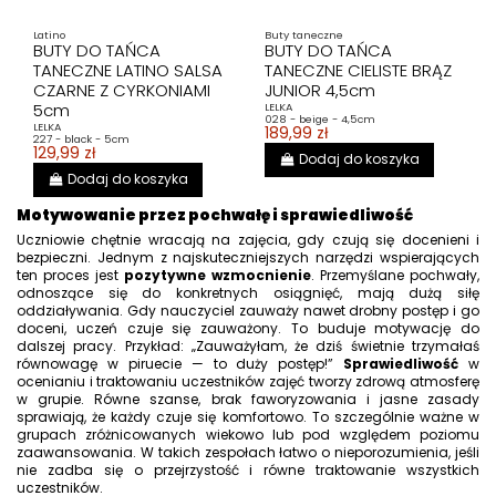
Latino
Buty taneczne
BUTY DO TAŃCA
BUTY DO TAŃCA
TANECZNE LATINO SALSA
TANECZNE CIELISTE BRĄZ
CZARNE Z CYRKONIAMI
JUNIOR 4,5cm
5cm
LELKA
028 - beige - 4,5cm
LELKA
189,99 zł
227 - black - 5cm
129,99 zł
Dodaj do koszyka
Dodaj do koszyka
Motywowanie przez pochwałę i sprawiedliwość
Uczniowie chętnie wracają na zajęcia, gdy czują się docenieni i
bezpieczni. Jednym z najskuteczniejszych narzędzi wspierających
ten proces jest
pozytywne wzmocnienie
. Przemyślane pochwały,
odnoszące się do konkretnych osiągnięć, mają dużą siłę
oddziaływania. Gdy nauczyciel zauważy nawet drobny postęp i go
doceni, uczeń czuje się zauważony. To buduje motywację do
dalszej pracy. Przykład: „Zauważyłam, że dziś świetnie trzymałaś
równowagę w piruecie — to duży postęp!”
Sprawiedliwość
w
ocenianiu i traktowaniu uczestników zajęć tworzy zdrową atmosferę
w grupie. Równe szanse, brak faworyzowania i jasne zasady
sprawiają, że każdy czuje się komfortowo. To szczególnie ważne w
grupach zróżnicowanych wiekowo lub pod względem poziomu
zaawansowania. W takich zespołach łatwo o nieporozumienia, jeśli
nie zadba się o przejrzystość i równe traktowanie wszystkich
uczestników.