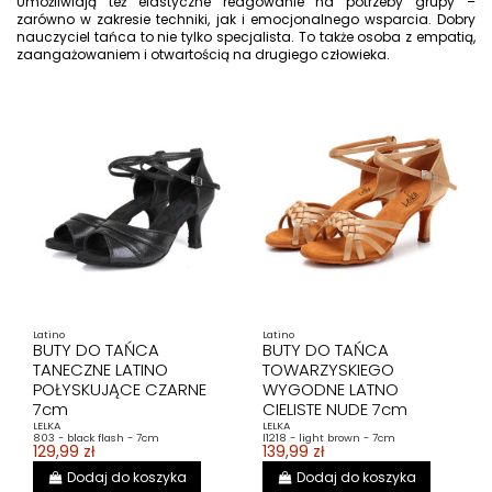
Umożliwiają też elastyczne reagowanie na potrzeby grupy –
zarówno w zakresie techniki, jak i emocjonalnego wsparcia. Dobry
nauczyciel tańca to nie tylko specjalista. To także osoba z empatią,
zaangażowaniem i otwartością na drugiego człowieka.
Latino
Latino
BUTY DO TAŃCA
BUTY DO TAŃCA
TANECZNE LATINO
TOWARZYSKIEGO
POŁYSKUJĄCE CZARNE
WYGODNE LATNO
7cm
CIELISTE NUDE 7cm
LELKA
LELKA
803 - black flash - 7cm
l1218 - light brown - 7cm
129,99 zł
139,99 zł
Dodaj do koszyka
Dodaj do koszyka