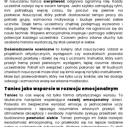
W nauczaniu tańca
cierpliwość
odgrywa ogromną rolę. Każdy
uczestnik rozwija się w swoim tempie. Jedni szybko odnajdują rytm,
inni potrzebują więcej czasu, by poczuć się pewnie na
parkiecie. Nauczyciel, który potrafi dostosować tempo pracy do
potrzeb grupy, wzmacnia motywację i buduje pewność siebie
uczniów. Dzięki temu uczestnicy chętniej podejmują wyzwania i
robią postępy. Pełniąc rolę mentora, instruktor nie ogranicza się do
nauki techniki. Wspiera emocjonalnie, inspiruje i pomaga odkrywać
potencjał każdego uczestnika. Czasem jedno zdanie otuchy lub
osobista historia wystarczą, by ktoś uwierzył w siebie.
Doświadczenie sceniczne
to kolejny atut nauczyciela. Udział w
projektach artystycznych, występach czy warsztatach pozwala
zdobywać praktykę i dzielić się nią z uczniami. Instruktor, który sam
przeżył tremę przed pierwszym występem, lepiej rozumie obawy
uczestników. Potrafi ich wesprzeć i pomóc pokonać lęk. W trudnych
chwilach nauczyciel może stać się kimś więcej niż tylko instruktorem.
Może być przewodnikiem, który nie tylko uczy kroków, ale też dodaje
odwagi i wzmacnia wiarę we własne możliwości.
Taniec jako wsparcie w rozwoju emocjonalnym
Taniec
to coś więcej niż tylko forma artystycznego wyrazu. To
skuteczne narzędzie wspierające
rozwój emocjonalny
dzieci.
Pozwala im bezpiecznie wyrażać emocje, a jednocześnie uczy
rozpoznawania i lepszego rozumienia własnych przeżyć. W
atmosferze akceptacji i swobody najmłodsi zyskują przestrzeń do
budowania
pewności siebie
. Taniec pomaga im także rozwijać
świadomość emocjonalną, co przekłada się na lepsze radzenie
sobie w codziennych sytuacjach. Wybierz odpowiadający Ci
strój