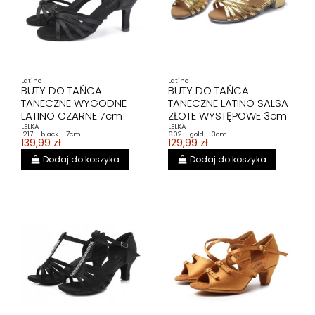
Latino
Latino
BUTY DO TAŃCA
BUTY DO TAŃCA
TANECZNE WYGODNE
TANECZNE LATINO SALSA
LATINO CZARNE 7cm
ZŁOTE WYSTĘPOWE 3cm
LELKA
LELKA
l217 - black - 7cm
602 - gold - 3cm
139,99 zł
129,99 zł
Dodaj do koszyka
Dodaj do koszyka