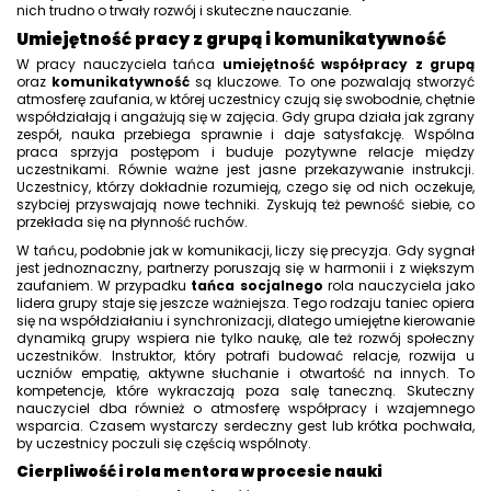
nich trudno o trwały rozwój i skuteczne nauczanie.
Umiejętność pracy z grupą i komunikatywność
W pracy nauczyciela tańca
umiejętność współpracy z grupą
oraz
komunikatywność
są kluczowe. To one pozwalają stworzyć
atmosferę zaufania, w której uczestnicy czują się swobodnie, chętnie
współdziałają i angażują się w zajęcia. Gdy grupa działa jak zgrany
zespół, nauka przebiega sprawnie i daje satysfakcję. Wspólna
praca sprzyja postępom i buduje pozytywne relacje między
uczestnikami. Równie ważne jest jasne przekazywanie instrukcji.
Uczestnicy, którzy dokładnie rozumieją, czego się od nich oczekuje,
szybciej przyswajają nowe techniki. Zyskują też pewność siebie, co
przekłada się na płynność ruchów.
W tańcu, podobnie jak w komunikacji, liczy się precyzja. Gdy sygnał
jest jednoznaczny, partnerzy poruszają się w harmonii i z większym
zaufaniem. W przypadku
tańca socjalnego
rola nauczyciela jako
lidera grupy staje się jeszcze ważniejsza. Tego rodzaju taniec opiera
się na współdziałaniu i synchronizacji, dlatego umiejętne kierowanie
dynamiką grupy wspiera nie tylko naukę, ale też rozwój społeczny
uczestników. Instruktor, który potrafi budować relacje, rozwija u
uczniów empatię, aktywne słuchanie i otwartość na innych. To
kompetencje, które wykraczają poza salę taneczną. Skuteczny
nauczyciel dba również o atmosferę współpracy i wzajemnego
wsparcia. Czasem wystarczy serdeczny gest lub krótka pochwała,
by uczestnicy poczuli się częścią wspólnoty.
Cierpliwość i rola mentora w procesie nauki