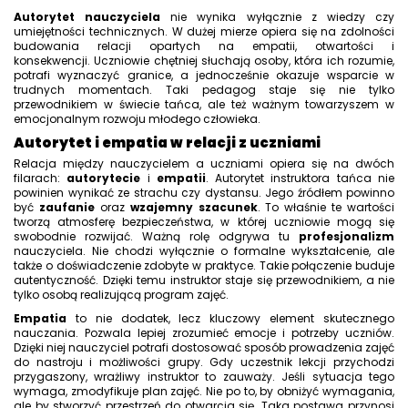
Autorytet nauczyciela
nie wynika wyłącznie z wiedzy czy
umiejętności technicznych. W dużej mierze opiera się na zdolności
budowania relacji opartych na empatii, otwartości i
konsekwencji. Uczniowie chętniej słuchają osoby, która ich rozumie,
potrafi wyznaczyć granice, a jednocześnie okazuje wsparcie w
trudnych momentach. Taki pedagog staje się nie tylko
przewodnikiem w świecie tańca, ale też ważnym towarzyszem w
emocjonalnym rozwoju młodego człowieka.
Autorytet i empatia w relacji z uczniami
Relacja między nauczycielem a uczniami opiera się na dwóch
filarach:
autorytecie
i
empatii
. Autorytet instruktora tańca nie
powinien wynikać ze strachu czy dystansu. Jego źródłem powinno
być
zaufanie
oraz
wzajemny szacunek
. To właśnie te wartości
tworzą atmosferę bezpieczeństwa, w której uczniowie mogą się
swobodnie rozwijać. Ważną rolę odgrywa tu
profesjonalizm
nauczyciela. Nie chodzi wyłącznie o formalne wykształcenie, ale
także o doświadczenie zdobyte w praktyce. Takie połączenie buduje
autentyczność. Dzięki temu instruktor staje się przewodnikiem, a nie
tylko osobą realizującą program zajęć.
Empatia
to nie dodatek, lecz kluczowy element skutecznego
nauczania. Pozwala lepiej zrozumieć emocje i potrzeby uczniów.
Dzięki niej nauczyciel potrafi dostosować sposób prowadzenia zajęć
do nastroju i możliwości grupy. Gdy uczestnik lekcji przychodzi
przygaszony, wrażliwy instruktor to zauważy. Jeśli sytuacja tego
wymaga, zmodyfikuje plan zajęć. Nie po to, by obniżyć wymagania,
ale by stworzyć przestrzeń do otwarcia się. Taka postawa przynosi