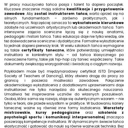
W pracy nauczyciela tańca pasja i talent to dopiero początek.
Kluczowe znaczenie mają solidne
kwalifikacje i przygotowanie
zawodowe
. Aby
zostać instruktorem tańca
, warto oprzeć się na
silnych fundamentach – zarówno praktycznych, jak i
teoretycznych. Najczęściej oznacza to
wykształcenie kierunkowe
zdobyte na uczelniach artystycznych lub akademiach tańca. Tam
intensywne zajęcia sceniczne łączą się z nauką anatomii,
pedagogiki i historii tańca. Taka edukacja daje nie tylko wiedzę, ale
też doświadczenie sceniczne i dydaktyczne. Formalne wykształcenie
to jednak dopiero pierwszy krok. W wielu szkołach tańca wymagane
są także
certyfikaty taneczne
, które potwierdzają umiejętności
instruktora w konkretnym stylu – od tańca klasycznego po
nowoczesne formy, takie jak hip-hop czy taniec współczesny. Takie
dokumenty zwiększają wiarygodność i świadczą o ciągłym rozwoju.
Przykładem może być międzynarodowy certyfikat ISTD (Imperial
Society of Teachers of Dancing), który otwiera drogę do pracy za
granicą i poszerza możliwości zawodowe. Połączenie
akademickiego wykształcenia z dodatkowymi uprawnieniami daje
instruktorowi nie tylko narzędzia do skutecznego nauczania.
Umożliwia też inspirowanie uczniów do własnych poszukiwań.
Osoba, która sama się rozwija, staje się autentycznym wzorem – nie
tylko w teorii, ale przede wszystkim w praktyce. W budowaniu kariery
tanecznej ważne są również inne formy kształcenia.
Warsztaty
mistrzowskie
,
kursy pedagogiczne
oraz
szkolenia z
psychologii sportu
i
komunikacji interpersonalnej
znacząco
poszerzają kompetencje instruktora. W dynamicznym świecie tańca
elastyczność i gotowość do nauki są równie ważne jak technika. Bez