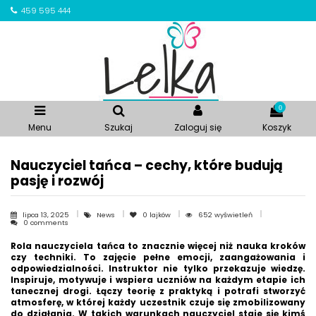
459 595 444
0
Menu
Szukaj
Zaloguj się
Koszyk
Nauczyciel tańca – cechy, które budują
pasję i rozwój
lipca 13, 2025
News
0
lajków
652 wyświetleń
0 comments
Rola nauczyciela tańca to znacznie więcej niż nauka kroków
czy techniki. To zajęcie pełne emocji, zaangażowania i
odpowiedzialności. Instruktor nie tylko przekazuje wiedzę.
Inspiruje, motywuje i wspiera uczniów na każdym etapie ich
tanecznej drogi. Łączy teorię z praktyką i potrafi stworzyć
atmosferę, w której każdy uczestnik czuje się zmobilizowany
do działania. W takich warunkach nauczyciel staje się kimś