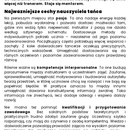
więcej niż trenerem. Staje się mentorem.
Najwazniejsze cechy nauczyciela tańca
Na pierwszym miejscu stoi
pasja
. To ona nadaje energię każdej
lekcji, pobudza wyobraźnię i pozwala dostrzec możliwości tam,
gdzie inni widzą tylko niepewność. Instruktor z pasją nie działa
według sztywnego schematu. Dostosowuje metody do
indywidualnych potrzeb ucznia – niezależnie od jego poziomu
zaawansowania. Początkujący często potrzebują więcej wsparcia i
zachęty. Z kolei doświadczeni tancerze oczekują precyzyjnych,
technicznych wskazówek. Umiejętność dostosowania się do
różnych oczekiwań i poziomów zaawansowania czyni prawdziwą
różnicę.
Równie ważne są
kompetencje interpersonalne
. To one budują
porozumienie między instruktorem a uczestnikiem zajęć. Zaufanie,
sprawiedliwość, umiejętność motywowania i budowania autorytetu
tworzą przestrzeń, w której uczniowie chcą się rozwijać i nie boją się
popełniać błędów. W praktyce oznacza to między innymi
umiejętność dawania konstruktywnej informacji zwrotnej. Taka
informacja nie zniechęca, lecz dodaje odwagi i wspiera dalszy
rozwój.
Nie można też pominąć
kwalifikacji i przygotowania
zawodowego
. Bez solidnych podstaw teoretycznych i
praktycznych trudno zdobyć zaufanie grupy. Uczestnicy szybko
rozpoznają, czy mają do czynienia z osobą kompetentną. Wiedza i
doświadczenie pozwalają prowadzić zajęcia na wysokim poziomie.