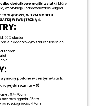
odku dodatkowe majtki z siatki
, które
a, wentylację i odprowadzanie wilgoci.
R POGLĄDOWY, W TYM MODELU
IATKĘ WEWNĘTRZNĄ ⚠️
TRY:
id, 20% elastan
 pasie z dodatkowym sznureczkiem do
 na zamek
riał
nania
Y:
a wymiary podane w centymetrach:
uropejski rozmiar - S)
asie : 67-76cm
o bez rozciągania: 35cm
o po rozciągnięciu: 47cm