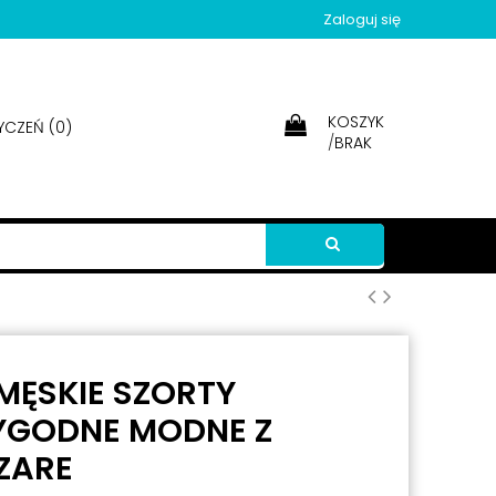
Zaloguj się
KOSZYK
YCZEŃ (
0
)
/
BRAK
MĘSKIE SZORTY
YGODNE MODNE Z
ZARE