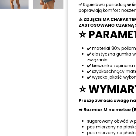
✅
Kąpielówki posiadają
w śr
poprawiają komfort noszeni
⚠️
ZDJĘCIE MA CHARAKTE
ZASTOSOWANO CZARNĄ S
⭐ PARAME
✔️
materiał 80% poliam
✔️
elastyczna gumka w
związania
✔️
kieszonka zapinana
✔️
szybkoschnący mate
✔️
wysoka jakość wyko
⭐ WYMIAR
Proszę zwrócić uwagę n
➡️
Rozmiar M na metce (E
sugerowany obwód w p
pas mierzony na płask
pas mierzony na płask