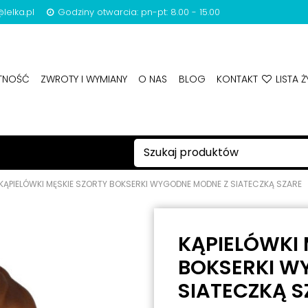
lelka.pl
Godziny otwarcia: pn-pt: 8.00 - 15.00
ATNOŚĆ
ZWROTY I WYMIANY
O NAS
BLOG
KONTAKT
LISTA Ż
KĄPIELÓWKI MĘSKIE SZORTY BOKSERKI WYGODNE MODNE Z SIATECZKĄ SZARE
KĄPIELÓWKI 
BOKSERKI W
SIATECZKĄ S