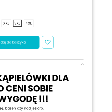
XXL
3XL
4XL
daj do koszyka
KĄPIELÓWKI DLA
 CENI SOBIE
WYGODĘ !!!
żę, basen czy nad jezioro.