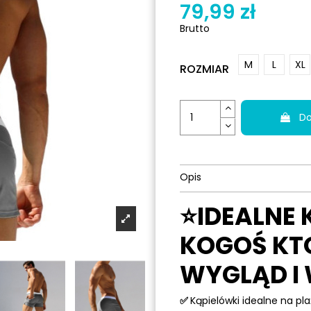
79,99 zł
Brutto
M
L
XL
ROZMIAR
Do
Opis
⭐IDEALNE 
KOGOŚ KTO
WYGLĄD I 
✅
Kąpielówki idealne na pla