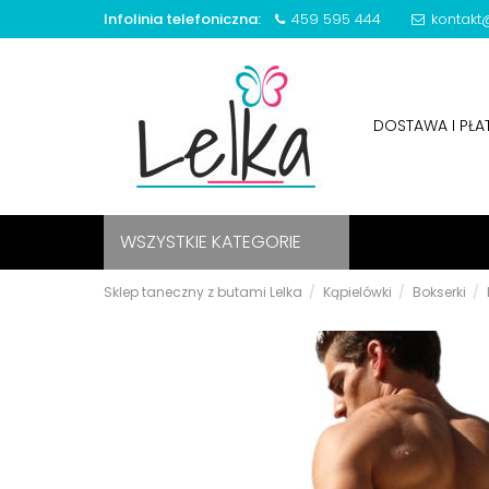
Infolinia telefoniczna:
459 595 444
kontakt@
DOSTAWA I PŁ
WSZYSTKIE KATEGORIE
Sklep taneczny z butami Lelka
Kąpielówki
Bokserki