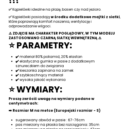
!!!
✅
Kąpielówki idealne na plażę, basen czy nad jezioro.
✅
Kąpielówki posiadają
w środku dodatkowe majtki z siatki
,
które poprawiają komfort noszenia, wentylację i
odprowadzanie wilgoci.
⚠️
ZDJĘCIE MA CHARAKTER POGLĄDOWY, W TYM MODELU
ZASTOSOWANO CZARNĄ SIATKĘ WEWNĘTRZNĄ ⚠️
⭐ PARAMETRY:
✔️
materiał 80% poliamid, 20% elastan
✔️
elastyczna gumka w pasie z dodatkowym
sznureczkiem do związania
✔️
kieszonka zapinana na zamek
✔️
szybkoschnący materiał
✔️
wysoka jakość wykonania
⭐ WYMIARY:
Proszę zwrócić uwagę na wymiary podane w
centymetrach:
➡️
Rozmiar M na metce (Europejski rozmiar - S)
sugerowany obwód w pasie : 67-76cm
pas mierzony na płasko bez rozciągania: 35cm