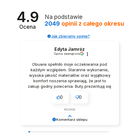
4.9
Na podstawie
2049
opinii
z całego okresu
Ocena
Jak zbieramy opinie?
Edyta Jamróz
Opinia zewnętrzna
Obuwie spełniło moje oczekiwania pod
każdym względem. Staranne wykonanie,
wysoka jakość materiałów oraz wyjątkowy
komfort noszenia sprawiają, że jest to
zakup godny polecenia. Buty prezentują się
niezwykle elegancko, Z pełnym
0
0
przekonaniem polecam ten produkt.
wczoraj
Komentarz sklepu
Dziękujemy za tak pozytywną opinię - to czysta
przyjemność obsługiwać takich klientów!