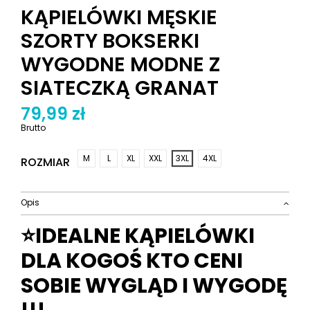
KĄPIELÓWKI MĘSKIE
SZORTY BOKSERKI
WYGODNE MODNE Z
SIATECZKĄ GRANAT
79,99 zł
Brutto
M
L
XL
XXL
3XL
4XL
ROZMIAR
Opis
⭐IDEALNE KĄPIELÓWKI
DLA KOGOŚ KTO CENI
SOBIE WYGLĄD I WYGODĘ