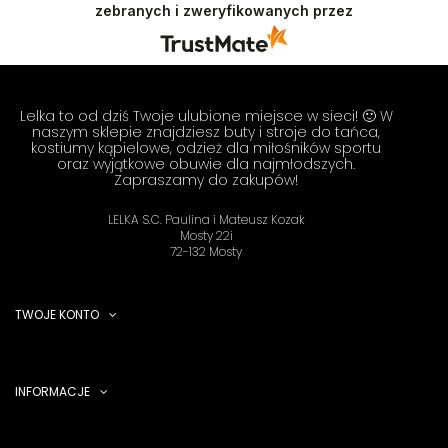
zebranych i zweryfikowanych przez
Doceniamy czas i wysiłek włożony w podzielenie
się z nami Twoimi doświadczeniami. Do
zobaczenia! Zespół LELKA 🦋
Lelka to od dziś Twoje ulubione miejsce w sieci! 🙂 W
naszym sklepie znajdziesz buty i stroje do tańca,
kostiumy kąpielowe, odzież dla miłośników sportu
oraz wyjątkowe obuwie dla najmłodszych.
Zapraszamy do zakupów!
LELKA S.C. Paulina i Mateusz Kozak
Mosty 22i
72-132 Mosty
TWOJE KONTO
INFORMACJE