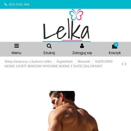
459 595 444
0
Menu
Szukaj
Zaloguj się
Koszyk
Sklep taneczny z butami Lelka
Kąpielówki
Bokserki
KĄPIELÓWKI
MĘSKIE SZORTY BOKSERKI WYGODNE MODNE Z SIATECZKĄ GRANAT