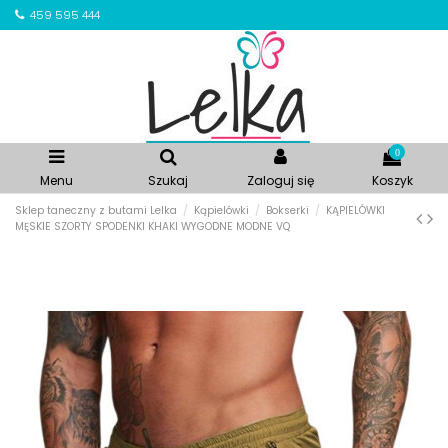
459 595 444
0
Menu
Szukaj
Zaloguj się
Koszyk
Sklep taneczny z butami Lelka
Kąpielówki
Bokserki
KĄPIELÓWKI
MĘSKIE SZORTY SPODENKI KHAKI WYGODNE MODNE VQ