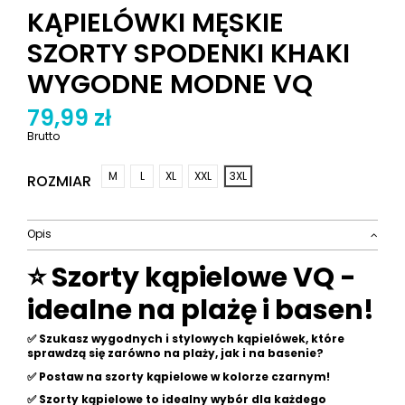
KĄPIELÓWKI MĘSKIE
SZORTY SPODENKI KHAKI
WYGODNE MODNE VQ
79,99 zł
Brutto
M
L
XL
XXL
3XL
ROZMIAR
Opis
⭐ Szorty kąpielowe VQ -
idealne na plażę i basen!
✅
Szukasz wygodnych i stylowych kąpielówek, które
sprawdzą się zarówno na plaży, jak i na basenie?
✅ Postaw na szorty kąpielowe w kolorze czarnym!
✅ Szorty kąpielowe to idealny wybór dla każdego