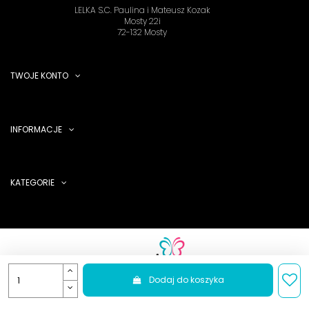
LELKA S.C. Paulina i Mateusz Kozak
Mosty 22i
72-132 Mosty
TWOJE KONTO
INFORMACJE
KATEGORIE
Dodaj do koszyka