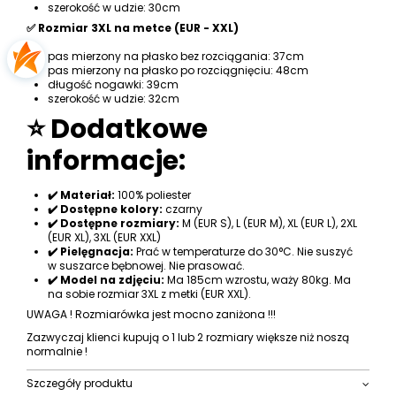
szerokość w udzie: 30cm
✅ Rozmiar 3XL na metce (EUR - XXL)
pas mierzony na płasko bez rozciągania: 37cm
pas mierzony na płasko po rozciągnięciu: 48cm
długość nogawki: 39cm
szerokość w udzie: 32cm
⭐ Dodatkowe
informacje:
✔️ Materiał:
100% poliester
✔️ Dostępne kolory:
czarny
✔️ Dostępne rozmiary:
M (EUR S), L (EUR M), XL (EUR L), 2XL
(EUR XL), 3XL (EUR XXL)
✔️ Pielęgnacja:
Prać w temperaturze do 30°C. Nie suszyć
w suszarce bębnowej. Nie prasować.
✔️ Model na zdjęciu:
Ma 185cm wzrostu, waży 80kg. Ma
na sobie rozmiar 3XL z metki (EUR XXL).
UWAGA ! Rozmiarówka jest mocno zaniżona !!!
Zazwyczaj klienci kupują o 1 lub 2 rozmiary większe niż noszą
normalnie !
Szczegóły produktu