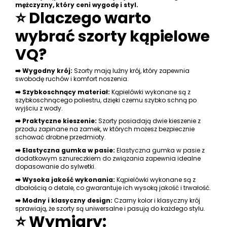
mężczyzny, który ceni wygodę i styl.
⭐ Dlaczego warto
wybrać szorty kąpielowe
VQ?
➡️ Wygodny krój:
Szorty mają luźny krój, który zapewnia
swobodę ruchów i komfort noszenia.
➡️ Szybkoschnący materiał:
Kąpielówki wykonane są z
szybkoschnącego poliestru, dzięki czemu szybko schną po
wyjściu z wody.
➡️ Praktyczne kieszenie:
Szorty posiadają dwie kieszenie z
przodu zapinane na zamek, w których możesz bezpiecznie
schować drobne przedmioty.
➡️ Elastyczna gumka w pasie:
Elastyczna gumka w pasie z
dodatkowym sznureczkiem do związania zapewnia idealne
dopasowanie do sylwetki.
➡️ Wysoka jakość wykonania:
Kąpielówki wykonane są z
dbałością o detale, co gwarantuje ich wysoką jakość i trwałość.
➡️ Modny i klasyczny design:
Czarny kolor i klasyczny krój
sprawiają, że szorty są uniwersalne i pasują do każdego stylu.
⭐ Wymiary: