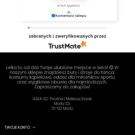
w tym tygodniu
Komentarz sklepu
Dziękujemy za tak pozytywną opinię - to czysta
przyjemność obsługiwać takich klientów!
zebranych i zweryfikowanych przez
Doceniamy czas i wysiłek włożony w podzielenie
się z nami Twoimi doświadczeniami. Do
zobaczenia! Zespół LELKA 🦋
Lelka to od dziś Twoje ulubione miejsce w sieci! 🙂 W
naszym sklepie znajdziesz buty i stroje do tańca,
kostiumy kąpielowe, odzież dla miłośników sportu
oraz wyjątkowe obuwie dla najmłodszych.
Zapraszamy do zakupów!
LELKA S.C. Paulina i Mateusz Kozak
Mosty 22i
72-132 Mosty
TWOJE KONTO