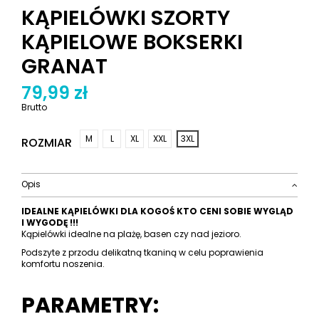
KĄPIELÓWKI SZORTY
KĄPIELOWE BOKSERKI
GRANAT
79,99 zł
Brutto
M
L
XL
XXL
3XL
ROZMIAR
Opis
IDEALNE KĄPIELÓWKI DLA KOGOŚ KTO CENI SOBIE WYGLĄD
I WYGODĘ !!!
Kąpielówki idealne na plażę, basen czy nad jezioro.
Podszyte z przodu delikatną tkaniną w celu poprawienia
komfortu noszenia.
PARAMETRY: