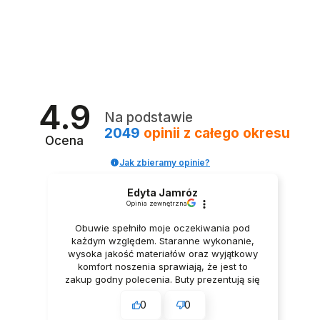
KĄPIELÓWKI SZORTY KĄPIELOWE BOKSERKI BIAŁE
KĄPIELÓWKI SZORTY KĄPIELOWE BOKSERKI BŁĘKITNE
BUTY DO TAŃCA TANECZNE WYGODNE CZARNE
KĄPIELÓWKI MĘSKIE BOKSERKI SZORTY
KĄPIELÓWKI SZORTY KĄPIELOWE BOKSERKI CZERWONE
79,99 zł
79,99 zł
CIEMNE 7cm
POMARAŃCZOWE
79,99 zł
139,99 zł
79,99 zł
4.9
Na podstawie
2049
opinii
z całego okresu
Ocena
Jak zbieramy opinie?
Edyta Jamróz
Opinia zewnętrzna
Obuwie spełniło moje oczekiwania pod
każdym względem. Staranne wykonanie,
wysoka jakość materiałów oraz wyjątkowy
komfort noszenia sprawiają, że jest to
zakup godny polecenia. Buty prezentują się
niezwykle elegancko, Z pełnym
0
0
przekonaniem polecam ten produkt.