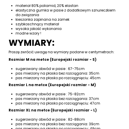
materiał 80% poliamid, 20% elastan
elastyczna gumka w pasie z dodatkowym sznureczkiem
do związania
kieszonka zapinana na zamek
szybkoschnący materiał
wysoka jakość wykonania
modne wzory !
WYMIARY:
Proszę zwrócić uwagę na wymiary podane w centymetrach:
Rozmiar M na metce (Europejski rozmiar - S)
sugerowany obwód w pasie : 67-75cm
pas mierzony na płasko bez rozciągania: 35cm
pas mierzony na płasko po rozciągnięciu: 45cm
Rozmiar L na metce (Europejski rozmiar - M)
sugerowany obwód w pasie : 75-82cm
pas mierzony na płasko bez rozciągania: 37cm
pas mierzony na płasko po rozciągnięciu: 47cm
Rozmiar XL na metce (Europejski rozmiar - L)
sugerowany obwód w pasie : 82-88cm
pas mierzony na płasko bez rozciągania: 39cm
pas mierzony na płasko po rozciągnięciu: 49cm