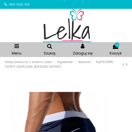
459 595 444
0
Menu
Szukaj
Zaloguj się
Koszyk
Sklep taneczny z butami Lelka
Kąpielówki
Bokserki
KĄPIELÓWKI
SZORTY KĄPIELOWE BOKSERKI GRANAT