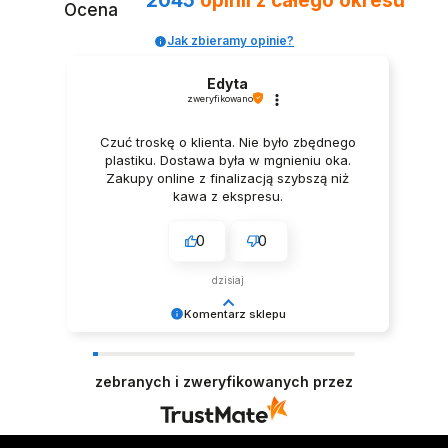
2045
opinii
z całego okresu
Ocena
Jak zbieramy opinie?
Edyta
zweryfikowano
Czuć troskę o klienta. Nie było zbędnego
plastiku. Dostawa była w mgnieniu oka.
BUTY LED Z PODŚWIETLENIEM ŚWIECĄCE NA RZEP
Zakupy online z finalizacją szybszą niż
CZARNE
kawa z ekspresu.
129,00 zł
0
0
dzisiaj
Komentarz sklepu
Dziękujemy za miłe słowa! Cieszymy się, że
zakup przeszedł bezproblemowo, oraz, że
zebranych i zweryfikowanych przez
możemy zapewnić odpowiednią obsługę tak
świetnym klientom. Dziękujemy raz jeszcze!
Zespół LELKA 🦋