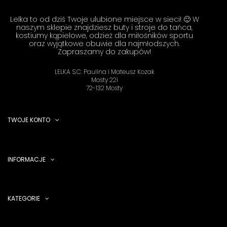
Lelka to od dziś Twoje ulubione miejsce w sieci! 🙂 W
naszym sklepie znajdziesz buty i stroje do tańca,
kostiumy kąpielowe, odzież dla miłośników sportu
oraz wyjątkowe obuwie dla najmłodszych.
Zapraszamy do zakupów!
LELKA S.C. Paulina i Mateusz Kozak
Mosty 22i
72-132 Mosty
TWOJE KONTO
INFORMACJE
KATEGORIE