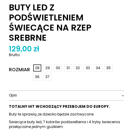
BUTY LED Z
PODŚWIETLENIEM
ŚWIECĄCE NA RZEP
SREBRNE
129,00 zł
Brutto
28
29
30
31
32
33
34
35
ROZMIAR
36
37
Opis
TOTALNY HIT WCHODZĄCY PRZEBOJEM DO EUROPY.
Buty te sprawią ,że dziecko będzie zachwycone.
Świecące buty led, 7 kolorów podświetlenia i 4 tryby świecenia
przełączane jednym guzikiem.