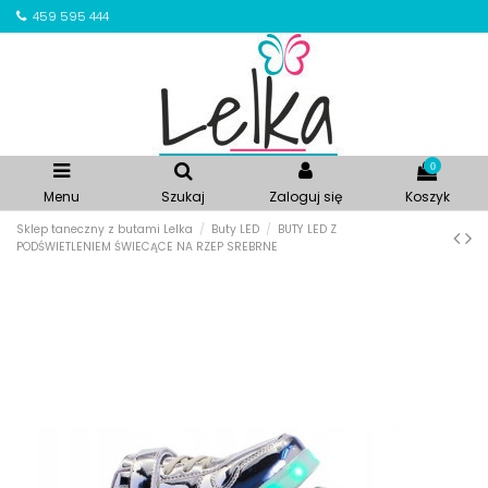
459 595 444
0
Menu
Szukaj
Zaloguj się
Koszyk
Sklep taneczny z butami Lelka
Buty LED
BUTY LED Z
PODŚWIETLENIEM ŚWIECĄCE NA RZEP SREBRNE