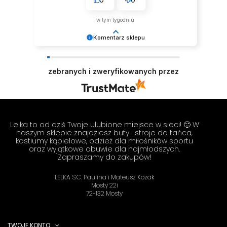
przekonaniem polecam ten produkt.
w tym tygodniu
Komentarz sklepu
Dziękujemy za tak pozytywną opinię - to czysta
przyjemność obsługiwać takich klientów!
zebranych i zweryfikowanych przez
Doceniamy czas i wysiłek włożony w podzielenie
się z nami Twoimi doświadczeniami. Do
zobaczenia! Zespół LELKA 🦋
Lelka to od dziś Twoje ulubione miejsce w sieci! 🙂 W
naszym sklepie znajdziesz buty i stroje do tańca,
kostiumy kąpielowe, odzież dla miłośników sportu
oraz wyjątkowe obuwie dla najmłodszych.
Zapraszamy do zakupów!
LELKA S.C. Paulina i Mateusz Kozak
Mosty 22i
72-132 Mosty
TWOJE KONTO