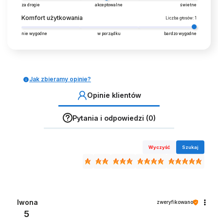
za drogie
akceptowalne
świetne
Komfort użytkowania
Liczba głosów: 1
nie wygodne
w porządku
bardzo wygodne
Jak zbieramy opinie?
Opinie klientów
Pytania i odpowiedzi (0)
Wyczyść
Szukaj
Iwona
zweryfikowano
5