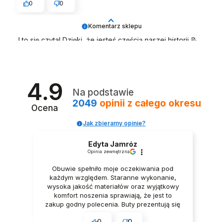
0
0
Komentarz sklepu
I to się czyta! Dzięki, że jesteś częścią naszej historii 📝
Zespół LELKA 🦋
4.9
Na podstawie
2049
opinii
z całego okresu
Ocena
Jak zbieramy opinie?
Edyta Jamróz
Opinia zewnętrzna
Obuwie spełniło moje oczekiwania pod
każdym względem. Staranne wykonanie,
wysoka jakość materiałów oraz wyjątkowy
komfort noszenia sprawiają, że jest to
zakup godny polecenia. Buty prezentują się
niezwykle elegancko, Z pełnym
0
0