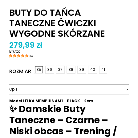
BUTY DO TAŃCA
TANECZNE ĆWICZKI
WYGODNE SKÓRZANE
279,99 zł
Brutto
5.0
35
36
37
38
39
40
41
ROZMIAR
Opis
Model LELKA MEMPHIS AM1 - BLACK - 2cm
✨ Damskie Buty
Taneczne – Czarne –
Niski obcas – Trening /