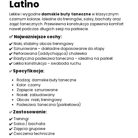
Latino
Lekkie i wygodne
damskie buty taneczne
w klasycznym
czarnym kolorze. Idealne do treningów, salsy, bachaty oraz
zajęć tanecznych. Przewiewna konstrukcja zapewnia komfort
nawet podczas długich sesji na parkiecie.
✅ Najważniejsze cechy:
✔️ Niski, stabilny obcas treningowy
✔️ Sznurowane – dokładne dopasowanie do stopy
✔️ Perforowana (oddychająca) cholewka
✔️ Elastyczna podeszwa taneczna – idealna na parkiet
✔️ Lekka konstrukcja – swoboda ruchu
Specyfikacja:
✅
Rodzaj: damskie buty taneczne
Kolor: czarny
Zapięcie: sznurowane
Nosek: zabudowany
Obcas: niski, treningowy
Podeszwa: taneczna (parkietowa)
Zastosowanie:
✅
✔️ Treningi
✔️ Salsa / bachata
✔️ Zajęcia grupowe
✔️ Ćwiczenia techniczne