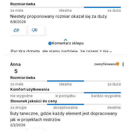
Rozmiarówka
za mała
idealna
za duża
Niestety proponowany rozmiar okazał się za duży
6/8/2026
0
0
Komentarz sklepu
Paczka dotarła, ale mamy nadzieję, że razem z nią –
trochę dobrej energii ✨📦
Anna
zweryfikowano
Zespół LELKA 🦋
5
Rozmiarówka
za mała
idealna
za duża
Komfort użytkowania
nie wygodne
w porządku
bardzo wygodne
Stosunek jakości do ceny
za drogie
akceptowalne
świetne
Buty taneczne, gdzie każdy element jest dopracowany
jak w projektach mistrzów.
2/2/2026