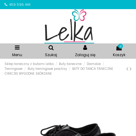
459 595 444
0
Menu
Szukaj
Zaloguj się
Koszyk
Sklep taneczny z butami Lelka
Buty taneczne
Damskie
Treningowe
Buty treningowe practisy
BUTY DO TAŃCA TANECZNE
ĆWICZKI WYGODNE SKÓRZANE