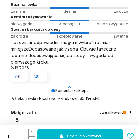
Rozmiarówka
za mała
idealna
za duża
Komfort użytkowania
nie wygodne
w porządku
bardzo wygodne
Stosunek jakości do ceny
za drogie
akceptowalne
świetne
Tu rozmiar odpowiedni -mogłam wybrać rozmiar
mniejszeDopasowane jak trzeba. Obuwie taneczne
idealnie dopasowujące się do stopy – wygoda od
pierwszego kroku.
2/16/2026
0
0
Komentarz sklepu
Aż się uśmiechnęliśmy do ekranu 😄 Dzięki!
Zespół LELKA 🦋
Małgorzata
zweryfikowano
5
Rozmiarówka
za mała
idealna
za duża
Dodaj do koszyka