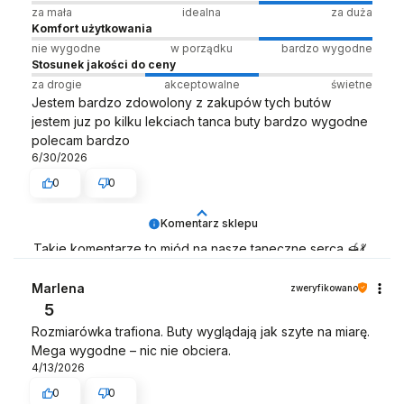
za mała
idealna
za duża
Komfort użytkowania
nie wygodne
w porządku
bardzo wygodne
Stosunek jakości do ceny
za drogie
akceptowalne
świetne
Jestem bardzo zdowolony z zakupów tych butów
jestem juz po kilku lekciach tanca buty bardzo wygodne
polecam bardzo
6/30/2026
0
0
Komentarz sklepu
Takie komentarze to miód na nasze taneczne serca 🍯💃
Zespół LELKA 🦋
Marlena
zweryfikowano
5
Rozmiarówka trafiona. Buty wyglądają jak szyte na miarę.
Mega wygodne – nic nie obciera.
4/13/2026
0
0