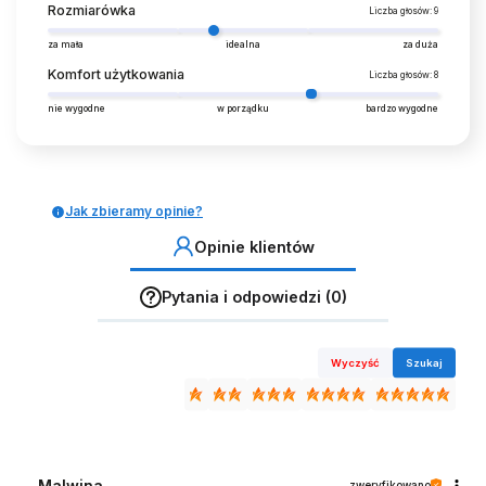
139,99 zł
199,99 zł
139,99 zł
129,99 zł
159,99 zł
17,00 zł
149,99 zł
Rozmiarówka
Liczba głosów: 9
za mała
idealna
za duża
Komfort użytkowania
Liczba głosów: 8
nie wygodne
w porządku
bardzo wygodne
Jak zbieramy opinie?
Opinie klientów
Pytania i odpowiedzi (0)
Wyczyść
Szukaj
Malwina
zweryfikowano