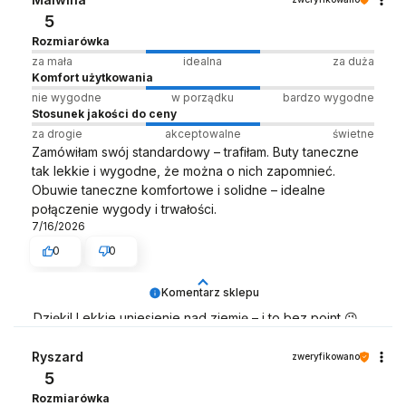
5
Rozmiarówka
za mała
idealna
za duża
Komfort użytkowania
nie wygodne
w porządku
bardzo wygodne
Stosunek jakości do ceny
za drogie
akceptowalne
świetne
Zamówiłam swój standardowy – trafiłam. Buty taneczne
tak lekkie i wygodne, że można o nich zapomnieć.
Obuwie taneczne komfortowe i solidne – idealne
połączenie wygody i trwałości.
7/16/2026
0
0
Komentarz sklepu
Dzięki! Lekkie uniesienie nad ziemię – i to bez point 😉
Zespół LELKA 🦋
Ryszard
zweryfikowano
5
Rozmiarówka