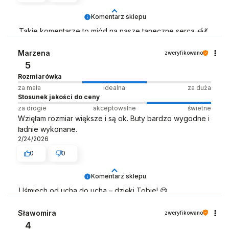
Komentarz sklepu
Takie komentarze to miód na nasze taneczne serca 🍯💃
Zespół LELKA 🦋
Marzena
zweryfikowano
5
Rozmiarówka
za mała
idealna
za duża
Stosunek jakości do ceny
za drogie
akceptowalne
świetne
Wzięłam rozmiar większe i są ok. Buty bardzo wygodne i
ładnie wykonane.
2/24/2026
0
0
Komentarz sklepu
Uśmiech od ucha do ucha – dzięki Tobie! 😄
Zespół LELKA 🦋
Sławomira
zweryfikowano
4