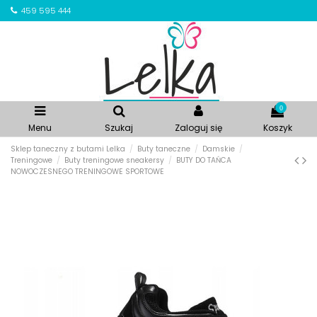
459 595 444
0
Menu
Szukaj
Zaloguj się
Koszyk
Sklep taneczny z butami Lelka
Buty taneczne
Damskie
Treningowe
Buty treningowe sneakersy
BUTY DO TAŃCA
NOWOCZESNEGO TRENINGOWE SPORTOWE