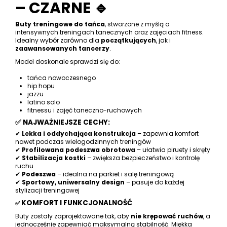
– CZARNE 🔹
Buty treningowe do tańca
, stworzone z myślą o
intensywnych treningach tanecznych oraz zajęciach fitness.
Idealny wybór zarówno dla
początkujących
, jak i
zaawansowanych tancerzy
.
Model doskonale sprawdzi się do:
tańca nowoczesnego
hip hopu
jazzu
latino solo
fitnessu i zajęć taneczno-ruchowych
✅ NAJWAŻNIEJSZE CECHY:
✔
Lekka i oddychająca konstrukcja
– zapewnia komfort
nawet podczas wielogodzinnych treningów
✔
Profilowana podeszwa obrotowa
– ułatwia piruety i skręty
✔
Stabilizacja kostki
– zwiększa bezpieczeństwo i kontrolę
ruchu
✔
Podeszwa
– idealna na parkiet i salę treningową
✔
Sportowy, uniwersalny design
– pasuje do każdej
stylizacji treningowej
KOMFORT I FUNKCJONALNOŚĆ
✅
Buty zostały zaprojektowane tak, aby
nie krępować ruchów
, a
jednocześnie zapewniać maksymalną stabilność. Miękka