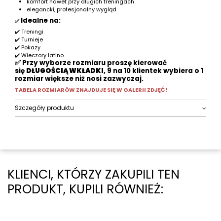
komfort nawet przy długich treningach
elegancki, profesjonalny wygląd
Idealne na:
✅
✔️ Treningi
✔️ Turnieje
✔️ Pokazy
✔️ Wieczory latino
✅ Przy wyborze rozmiaru proszę kierować
się
DŁUGOŚCIĄ WKŁADKI
, 9 na 10 klientek wybiera o 1
rozmiar większe niż nosi zazwyczaj.
TABELA ROZMIARÓW ZNAJDUJE SIĘ W GALERII ZDJĘĆ !
Szczegóły produktu
KLIENCI, KTÓRZY ZAKUPILI TEN
PRODUKT, KUPILI RÓWNIEŻ: