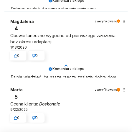
Komentarz sklepu
Dobrze czytać, że nasze starania mają sens.
Dziękujemy!
Magdalena
zweryfikowano
Zespół LELKA 🦋
4
Obuwie taneczne wygodne od pierwszego założenia –
bez okresu adaptacji.
1/13/2026
0
0
Komentarz sklepu
Fajnie wiedzieć, że nasze rzeczy znalazły dobry dom
🏡💃
Marta
zweryfikowano
Zespół LELKA 🦋
5
Ocena klienta:
Doskonale
9/22/2025
0
0