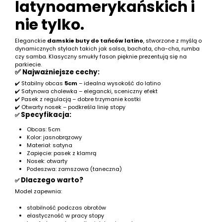
latynoamerykańskich i
nie tylko.
Eleganckie
damskie buty do tańców latino
, stworzone z myślą o
dynamicznych stylach takich jak salsa, bachata, cha-cha, rumba
czy samba. Klasyczny smukły fason pięknie prezentują się na
parkiecie.
✅ Najważniejsze cechy:
✔️ Stabilny obcas
5cm
– idealna wysokość do latino
✔️ Satynowa cholewka – elegancki, sceniczny efekt
✔️ Pasek z regulacją – dobre trzymanie kostki
✔️ Otwarty nosek – podkreśla linię stopy
Specyfikacja:
✅
Obcas: 5cm
Kolor: jasnobrązowy
Materiał: satyna
Zapięcie: pasek z klamrą
Nosek: otwarty
Podeszwa: zamszowa (taneczna)
Dlaczego warto?
✅
Model zapewnia:
stabilność podczas obrotów
elastyczność w pracy stopy