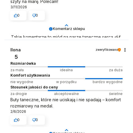
szyty na miarę. Polecam!
3/11/2026
0
0
Komentarz sklepu
Takie komentarze to miód na nasze taneczne serca 🍯💃
Zespół LELKA 🦋
Ilona
zweryfikowano
5
Rozmiarówka
za mała
idealna
za duża
Komfort użytkowania
nie wygodne
w porządku
bardzo wygodne
Stosunek jakości do ceny
za drogie
akceptowalne
świetne
Buty taneczne, które nie uciskają i nie spadają – komfort
rozmiarowy na medal.
2/6/2026
0
0