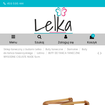
459 595 444
0
Menu
Szukaj
Zaloguj się
Koszyk
Sklep taneczny z butami Lelka
Buty taneczne
Damskie
Buty
do tańca towarzyskiego
Latino
BUTY DO TAŃCA TANECZNE
WYGODNE CIELISTE NUDE 5cm