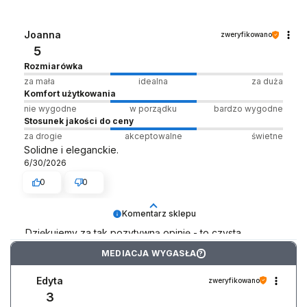
Joanna
zweryfikowano
5
Rozmiarówka
za mała
idealna
za duża
Komfort użytkowania
nie wygodne
w porządku
bardzo wygodne
Stosunek jakości do ceny
za drogie
akceptowalne
świetne
Solidne i eleganckie.
6/30/2026
0
0
Komentarz sklepu
Dziękujemy za tak pozytywną opinię - to czysta
przyjemność obsługiwać takich klientów! Doceniamy
MEDIACJA WYGASŁA
?
czas i wysiłek włożony w podzielenie się z nami Twoimi
doświadczeniami. Do zobaczenia! Zespół LELKA 🦋
Edyta
zweryfikowano
3