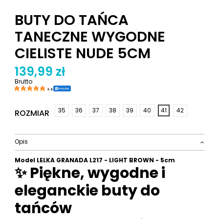
BUTY DO TAŃCA
TANECZNE WYGODNE
CIELISTE NUDE 5CM
139,99 zł
Brutto
Bestseller
4.8
35
36
37
38
39
40
41
42
ROZMIAR
Opis
Model LELKA GRANADA L217 - LIGHT BROWN - 5cm
✨ Piękne, wygodne i
eleganckie buty do
tańców