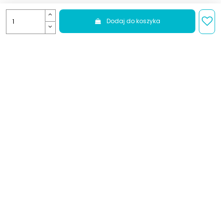
Dodaj do koszyka
4.9
Na podstawie
2045
opinii
z całego okresu
Ocena
Jak zbieramy opinie?
Edyta
zweryfikowano
Czuć troskę o klienta. Nie było zbędnego
plastiku. Dostawa była w mgnieniu oka.
Zakupy online z finalizacją szybszą niż
kawa z ekspresu.
0
0
wczoraj
Komentarz sklepu
Dziękujemy za miłe słowa! Cieszymy się, że