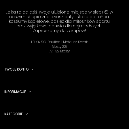
Lelka to od dziś Twoje ulubione miejsce w sieci! 🙂 W
naszym sklepie znajdziesz buty i stroje do tańca,
kostiumy kąpielowe, odzież dla miłośników sportu
oraz wyjątkowe obuwie dla najmłodszych.
Zapraszamy do zakupów!
LELKA S.C. Paulina i Mateusz Kozak
Mosty 22i
72-132 Mosty
TWOJE KONTO
INFORMACJE
KATEGORIE