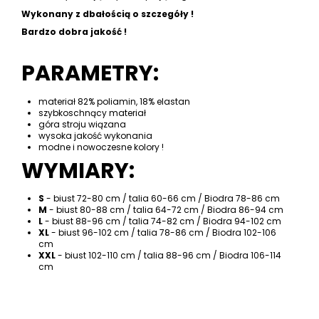
Wykonany z dbałością o szczegóły !
Bardzo dobra jakość !
PARAMETRY:
materiał 82% poliamin, 18% elastan
szybkoschnący materiał
góra stroju wiązana
wysoka jakość wykonania
modne i nowoczesne kolory !
WYMIARY:
S
- biust 72-80 cm / talia 60-66 cm / Biodra 78-86 cm
M
- biust 80-88 cm / talia 64-72 cm / Biodra 86-94 cm
L
- biust 88-96 cm / talia 74-82 cm / Biodra 94-102 cm
XL
- biust 96-102 cm / talia 78-86 cm / Biodra 102-106
cm
XXL
- biust 102-110 cm / talia 88-96 cm / Biodra 106-114
cm