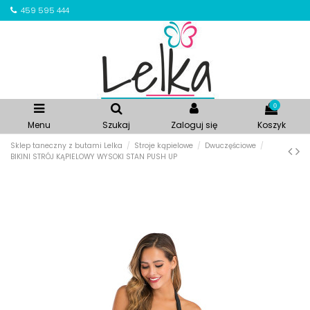
459 595 444
0
Menu
Szukaj
Zaloguj się
Koszyk
Sklep taneczny z butami Lelka
Stroje kąpielowe
Dwuczęściowe
BIKINI STRÓJ KĄPIELOWY WYSOKI STAN PUSH UP