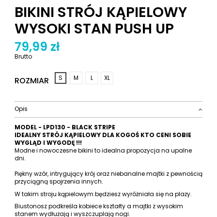
BIKINI STRÓJ KĄPIELOWY
WYSOKI STAN PUSH UP
79,99 zł
Brutto
S
M
L
XL
ROZMIAR
Opis
MODEL - LPD130 - BLACK STRIPE
IDEALNY STRÓJ KĄPIELOWY DLA KOGOŚ KTO CENI SOBIE
WYGLĄD I WYGODĘ !!!
Modne i nowoczesne bikini to idealna propozycja na upalne
dni.
Piękny wzór, intrygujący krój oraz niebanalne majtki z pewnością
przyciągną spojrzenia innych.
W takim stroju kąpielowym będziesz wyróżniała się na plaży.
Biustonosz podkreśla kobiece kształty a majtki z wysokim
stanem wydłużają i wyszczuplają nogi.