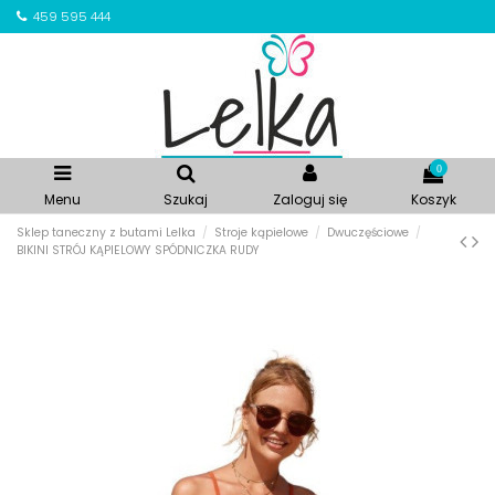
459 595 444
0
Menu
Szukaj
Zaloguj się
Koszyk
Sklep taneczny z butami Lelka
Stroje kąpielowe
Dwuczęściowe
BIKINI STRÓJ KĄPIELOWY SPÓDNICZKA RUDY