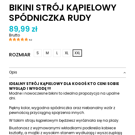
BIKINI STRÓJ KĄPIELOWY
SPÓDNICZKA RUDY
89,99 zł
Brutto
5.0
S
M
L
XL
XXL
ROZMIAR
Opis
IDEALNY STRÓJ KĄPIELOWY DLA KOGOŚ KTO CENI SOBIE
WYGLĄD I WYGODĘ !!!
Modne i nowoczesne bikini to idealna propozycja na upalne
dni.
Piękny kolor, wygodna spódniczka oraz niebanalny wzór z
pewnością przyciągną spojrzenia innych.
W takim stroju kąpielowym będziesz wyróżniała się na plaży.
Biustonosz z wyjmowanymi wkładkami podkreśla kobiece
kształty, a majtki z wysokim stanem wydłużają i wyszczuplają