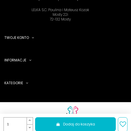
LELKA S.C. Paulina i Mateusz Kozak
Mosty 22i
72-132 Mosty
TWOJE KONTO
INFORMACJE
KATEGORIE
Dodaj do koszyka