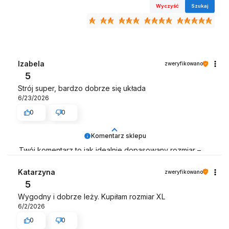
Wyczyść
Szukaj
Izabela
zweryfikowano
5
Strój super, bardzo dobrze się układa
6/23/2026
0
0
Komentarz sklepu
Twój komentarz to jak idealnie dopasowany rozmiar –
pasuje nam w 100% 👌
Katarzyna
zweryfikowano
Zespół LELKA 🦋
5
Wygodny i dobrze leży. Kupiłam rozmiar XL
6/2/2026
0
0