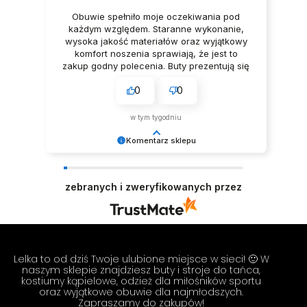
Obuwie spełniło moje oczekiwania pod
każdym względem. Staranne wykonanie,
wysoka jakość materiałów oraz wyjątkowy
komfort noszenia sprawiają, że jest to
zakup godny polecenia. Buty prezentują się
niezwykle elegancko, Z pełnym
0
0
przekonaniem polecam ten produkt.
w tym tygodniu
Komentarz sklepu
Dziękujemy za tak pozytywną opinię - to czysta
przyjemność obsługiwać takich klientów!
zebranych i zweryfikowanych przez
Doceniamy czas i wysiłek włożony w podzielenie
się z nami Twoimi doświadczeniami. Do
zobaczenia! Zespół LELKA 🦋
Lelka to od dziś Twoje ulubione miejsce w sieci! 🙂 W
naszym sklepie znajdziesz buty i stroje do tańca,
kostiumy kąpielowe, odzież dla miłośników sportu
oraz wyjątkowe obuwie dla najmłodszych.
Zapraszamy do zakupów!