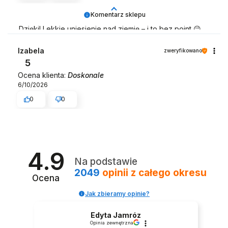
Komentarz sklepu
Dzięki! Lekkie uniesienie nad ziemię – i to bez point 😉
Zespół LELKA 🦋
Izabela
zweryfikowano
5
Ocena klienta:
Doskonale
6/10/2026
0
0
4.9
Na podstawie
2049
opinii
z całego okresu
Ocena
Jak zbieramy opinie?
Edyta Jamróz
Opinia zewnętrzna