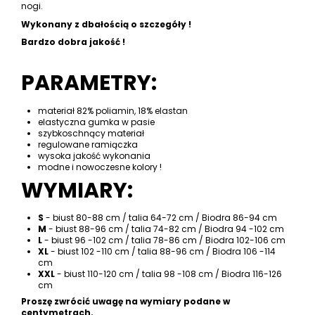
nogi.
Wykonany z dbałością o szczegóły !
Bardzo dobra jakość !
PARAMETRY:
materiał 82% poliamin, 18% elastan
elastyczna gumka w pasie
szybkoschnący materiał
regulowane ramiączka
wysoka jakość wykonania
modne i nowoczesne kolory !
WYMIARY:
S
- biust 80-88 cm / talia 64-72 cm / Biodra 86-94 cm
M
- biust 88-96 cm / talia 74-82 cm / Biodra 94 -102 cm
L
- biust 96 -102 cm / talia 78-86 cm / Biodra 102-106 cm
XL
- biust 102 -110 cm / talia 88-96 cm / Biodra 106 -114
cm
XXL
- biust 110-120 cm / talia 98 -108 cm / Biodra 116-126
cm
Proszę zwrócić uwagę na wymiary podane w
centymetrach.