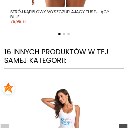
STRÓJ KĄPIELOWY WYSZCZUPLAJĄCY TUSZUJĄCY
BLUE
79,99 zł
16 INNYCH PRODUKTÓW W TEJ
SAMEJ KATEGORII:
STRÓJ KOSTIUM KĄPIELOWY WYSZCZUPLAJĄCY
STRÓJ KOSTIUM KĄPIELOWY WYSZCZUPLAJĄCY