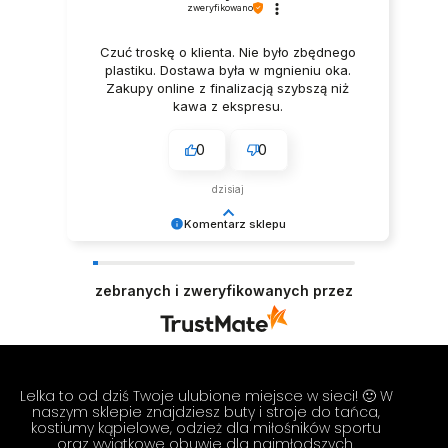
zweryfikowano
Czuć troskę o klienta. Nie było zbędnego
plastiku. Dostawa była w mgnieniu oka.
Zakupy online z finalizacją szybszą niż
kawa z ekspresu.
0
0
dzisiaj
Komentarz sklepu
Dziękujemy za miłe słowa! Cieszymy się, że
zakup przeszedł bezproblemowo, oraz, że
zebranych i zweryfikowanych przez
możemy zapewnić odpowiednią obsługę tak
świetnym klientom. Dziękujemy raz jeszcze!
Zespół LELKA 🦋
Lelka to od dziś Twoje ulubione miejsce w sieci! 🙂 W
naszym sklepie znajdziesz buty i stroje do tańca,
kostiumy kąpielowe, odzież dla miłośników sportu
oraz wyjątkowe obuwie dla najmłodszych.