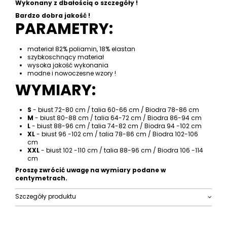
Wykonany z dbałością o szczegóły !
Bardzo dobra jakość !
PARAMETRY:
materiał 82% poliamin, 18% elastan
szybkoschnący materiał
wysoka jakość wykonania
modne i nowoczesne wzory !
WYMIARY:
S
- biust 72-80 cm / talia 60-66 cm / Biodra 78-86 cm
M
- biust 80-88 cm / talia 64-72 cm / Biodra 86-94 cm
L
- biust 88-96 cm / talia 74-82 cm / Biodra 94 -102 cm
XL
- biust 96 -102 cm / talia 78-86 cm / Biodra 102-106
cm
XXL
- biust 102 -110 cm / talia 88-96 cm / Biodra 106 -114
cm
Proszę zwrócić uwagę na wymiary podane w
centymetrach.
Szczegóły produktu