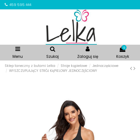
459 595 444
0
Menu
Szukaj
Zaloguj się
Koszyk
Sklep taneczny z butami Lelka
Stroje kąpielowe
Jednoczęściowe
WYSZCZUPLAJĄCY STRÓJ KĄPIELOWY JEDNOCZĘŚCIOWY