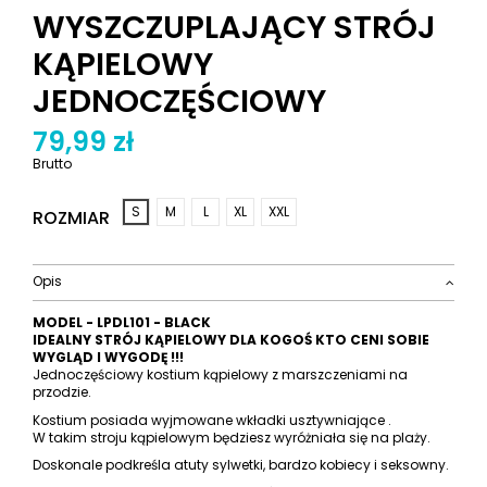
WYSZCZUPLAJĄCY STRÓJ
KĄPIELOWY
JEDNOCZĘŚCIOWY
79,99 zł
Brutto
S
M
L
XL
XXL
ROZMIAR
Opis
MODEL - LPDL101 - BLACK
IDEALNY STRÓJ KĄPIELOWY DLA KOGOŚ KTO CENI SOBIE
WYGLĄD I WYGODĘ !!!
Jednoczęściowy kostium kąpielowy z marszczeniami na
przodzie.
Kostium posiada wyjmowane wkładki usztywniające .
W takim stroju kąpielowym będziesz wyróżniała się na plaży.
Doskonale podkreśla atuty sylwetki, bardzo kobiecy i seksowny.