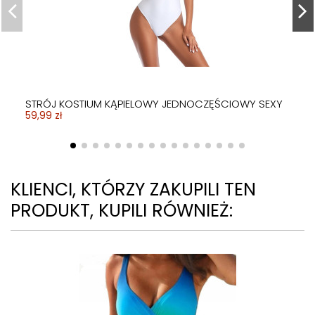
CHABROWY
CZARNY
59,99 zł
59,99 zł
STRÓJ KOSTIUM KĄPIELOWY JEDNOCZĘŚCIOWY SEXY
59,99 zł
KLIENCI, KTÓRZY ZAKUPILI TEN
PRODUKT, KUPILI RÓWNIEŻ: