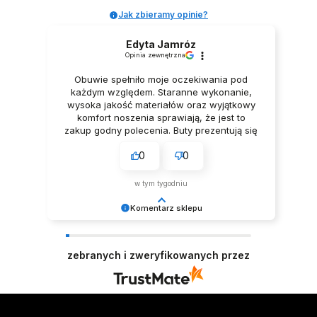
Jak zbieramy opinie?
Edyta Jamróz
Opinia zewnętrzna
Obuwie spełniło moje oczekiwania pod
każdym względem. Staranne wykonanie,
wysoka jakość materiałów oraz wyjątkowy
komfort noszenia sprawiają, że jest to
zakup godny polecenia. Buty prezentują się
niezwykle elegancko, Z pełnym
0
0
przekonaniem polecam ten produkt.
w tym tygodniu
Komentarz sklepu
Dziękujemy za tak pozytywną opinię - to czysta
przyjemność obsługiwać takich klientów!
zebranych i zweryfikowanych przez
Doceniamy czas i wysiłek włożony w podzielenie
się z nami Twoimi doświadczeniami. Do
zobaczenia! Zespół LELKA 🦋