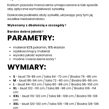
Kostium posiada marszczenia umiejscowione w taki sposób
aby optycznie wymodelować sylwetkę.
Doskonale podkreśla atuty sylwetki, ukrywając przy tym jej
wszelkie niedoskonałości.
Wykonany z dbałością o szczegóły !
Bardzo dobra jakość !
PARAMETRY:
materiał 82% poliamin, 18% elastan
szybkoschnący materiał
wysoka jakość wykonania
modne i nowoczesne wzory !
WYMIARY:
S
- biust 78-86 cm / talia 64 -72 cm / Biodra 76 -86 cm
M
- biust 86-94 cm / talia 72 -80 cm / Biodra 86-96 cm
L
- biust 94-102 cm / talia 80 -88 cm / Biodra 96-106 cm
XL
- biust 102 -110 cm / talia 88 -96 cm / Biodra 106 -114
cm
XXL
- biust 110-120 cm / talia 98 -108 cm / Biodra 116-126
cm
3XL
- biust 120-130 cm / talia 106 -118 cm / Biodra 126-136
cm