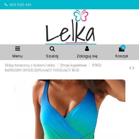
459 595 444
0
Menu
Szukaj
Zaloguj się
Koszyk
Sklep taneczny z butami Lelka
Stroje kąpielowe
STRÓJ
KĄPIELOWY WYSZCZUPLAJĄCY TUSZUJĄCY BLUE