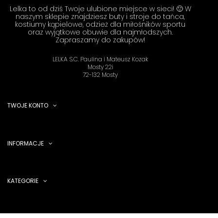
Lelka to od dziś Twoje ulubione miejsce w sieci! 🙂 W
naszym sklepie znajdziesz buty i stroje do tańca,
kostiumy kąpielowe, odzież dla miłośników sportu
oraz wyjątkowe obuwie dla najmłodszych.
Zapraszamy do zakupów!
LELKA S.C. Paulina i Mateusz Kozak
Mosty 22i
72-132 Mosty
TWOJE KONTO
INFORMACJE
KATEGORIE