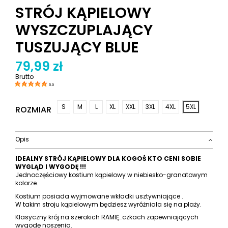
STRÓJ KĄPIELOWY
WYSZCZUPLAJĄCY
TUSZUJĄCY BLUE
79,99 zł
Brutto
5.0
S
M
L
XL
XXL
3XL
4XL
5XL
ROZMIAR
Opis
IDEALNY STRÓJ KĄPIELOWY DLA KOGOŚ KTO CENI SOBIE
WYGLĄD I WYGODĘ !!!
Jednoczęściowy kostium kąpielowy w niebiesko-granatowym
kolorze.
Kostium posiada wyjmowane wkładki usztywniające .
W takim stroju kąpielowym będziesz wyróżniała się na plaży.
Klasyczny krój na szerokich RAMIĘ…czkach zapewniających
wygodę noszenia.