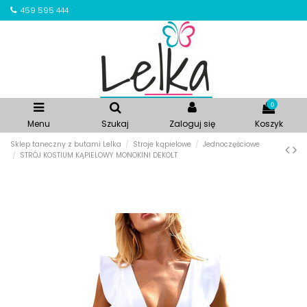
459 595 444
0
Menu
Szukaj
Zaloguj się
Koszyk
Sklep taneczny z butami Lelka
Stroje kąpielowe
Jednoczęściowe
STRÓJ KOSTIUM KĄPIELOWY MONOKINI DEKOLT