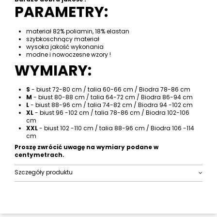
PARAMETRY:
materiał 82% poliamin, 18% elastan
szybkoschnący materiał
wysoka jakość wykonania
modne i nowoczesne wzory !
WYMIARY:
S
- biust 72-80 cm / talia 60-66 cm / Biodra 78-86 cm
M
- biust 80-88 cm / talia 64-72 cm / Biodra 86-94 cm
L
- biust 88-96 cm / talia 74-82 cm / Biodra 94 -102 cm
XL
- biust 96 -102 cm / talia 78-86 cm / Biodra 102-106
cm
XXL
- biust 102 -110 cm / talia 88-96 cm / Biodra 106 -114
cm
Proszę zwrócić uwagę na wymiary podane w
centymetrach.
Szczegóły produktu