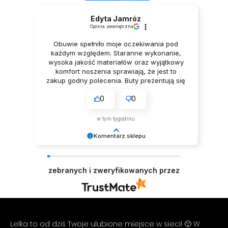
Edyta Jamróz
Opinia zewnętrzna
Obuwie spełniło moje oczekiwania pod
każdym względem. Staranne wykonanie,
KĄPIELÓWKI MĘSKIE BOKSERKI SZORTY CZARNE
BUTY DO TAŃCA TANECZNE LATINO Z CYRKONIAMI
STRÓJ KĄPIELOWY SUKIENKA DWUCZĘŚCIOWA
KĄPIELÓWKI SZORTY KĄPIELOWE BOKSERKI BŁĘKITNE
wysoka jakość materiałów oraz wyjątkowy
79,99 zł
SZAMPAŃSKIE 9cm
SPODENKI
79,99 zł
komfort noszenia sprawiają, że jest to
229,99 zł
109,99 zł
zakup godny polecenia. Buty prezentują się
niezwykle elegancko, Z pełnym
0
0
przekonaniem polecam ten produkt.
w tym tygodniu
Komentarz sklepu
Dziękujemy za tak pozytywną opinię - to czysta
przyjemność obsługiwać takich klientów!
zebranych i zweryfikowanych przez
Doceniamy czas i wysiłek włożony w podzielenie
się z nami Twoimi doświadczeniami. Do
zobaczenia! Zespół LELKA 🦋
Lelka to od dziś Twoje ulubione miejsce w sieci! 🙂 W