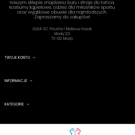
naszym sklepie znajdziesz buty i stroje do tańca,
kostiumy kąpielowe, odzież dla miłośników sportu
oraz wyjątkowe obuwie dla najmłodszych.
Zapraszamy do zakupów!
LELKA S.C. Paulina i Mateusz Kozak
Mosty 22i
72-132 Mosty
TWOJE KONTO
INFORMACJE
KATEGORIE