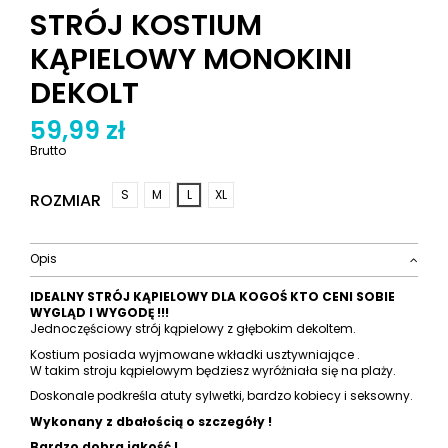
STRÓJ KOSTIUM
KĄPIELOWY MONOKINI
DEKOLT
59,99 zł
Brutto
S
M
L
XL
ROZMIAR
Opis
IDEALNY STRÓJ KĄPIELOWY DLA KOGOŚ KTO CENI SOBIE
WYGLĄD I WYGODĘ !!!
Jednoczęściowy strój kąpielowy z głębokim dekoltem.
Kostium posiada wyjmowane wkładki usztywniające .
W takim stroju kąpielowym będziesz wyróżniała się na plaży.
Doskonale podkreśla atuty sylwetki, bardzo kobiecy i seksowny.
Wykonany z dbałością o szczegóły !
Bardzo dobra jakość !