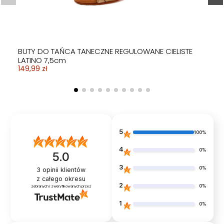
BUTY DO TAŃCA TANECZNE REGULOWANE CIELISTE
LATINO 7,5cm
149,99 zł
5
100%
4
0%
5.0
3
0%
3
opinii klientów
z całego okresu
2
0%
zebranych i zweryfikowanych przez
1
0%