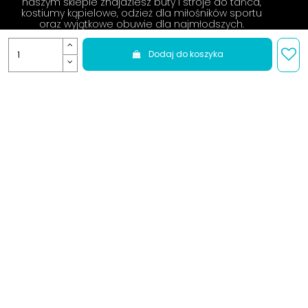
naszym sklepie znajdziesz buty i stroje do tańca,
kostiumy kąpielowe, odzież dla miłośników sportu
oraz wyjątkowe obuwie dla najmłodszych.
Zapraszamy do zakupów!
Dodaj do koszyka
LELKA S.C. Paulina i Mateusz Kozak
Mosty 22i
72-132 Mosty
TWOJE KONTO
INFORMACJE
KATEGORIE