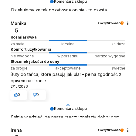
Komentarz sklepu
Dziękujemy za tak pozytywną opinię - to czysta
przyjemność obsługiwać takich klientów! Doceniamy
czas i wysiłek włożony w podzielenie się z nami Twoimi
Monika
zweryfikowano
doświadczeniami. Do zobaczenia! Zespół LELKA 🦋
5
Rozmiarówka
za mała
idealna
za duża
Komfort użytkowania
nie wygodne
w porządku
bardzo wygodne
Stosunek jakości do ceny
za drogie
akceptowalne
świetne
Buty do tańca, które pasują jak ulał – pełna zgodność z
opisem na stronie.
2/15/2026
0
0
Komentarz sklepu
Fajnie wiedzieć, że nasze rzeczy znalazły dobry dom
🏡💃
Irena
zweryfikowano
Zespół LELKA 🦋