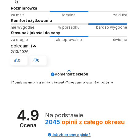
5
Rozmiarówka
za mała
idealna
za duża
Komfort użytkowania
nie wygodne
w porządku
bardzo wygodne
Stosunek jakości do ceny
za drogie
akceptowalne
świetne
polecam :)🔥
2/13/2026
0
0
Komentarz sklepu
Dziękujemy za miłe słowa! Cieszymy się, że zakup
przeszedł bezproblemowo, oraz, że możemy zapewnić
odpowiednią obsługę tak świetnym klientom.
Dziękujemy raz jeszcze! Zespół LELKA 🦋
4.9
Na podstawie
2045
opinii
z całego okresu
Ocena
Jak zbieramy opinie?