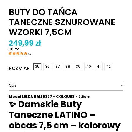
BUTY DO TAŃCA
TANECZNE SZNUROWANE
WZORKI 7,5CM
249,99 zł
Brutto
5.0
35
36
37
38
39
40
41
42
ROZMIAR
Opis
Model LELKA BALI E377 - COLOURS - 7,5cm
✨ Damskie Buty
Taneczne LATINO –
obcas 7,5 cm – kolorowy