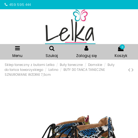
459 595 444
0
Menu
Szukaj
Zaloguj się
Koszyk
Sklep taneczny z butami Lelka
Buty taneczne
Damskie
Buty
do tańca towarzyskiego
Latino
BUTY DO TAŃCA TANECZNE
SZNUROWANE WZORKI 7,5cm