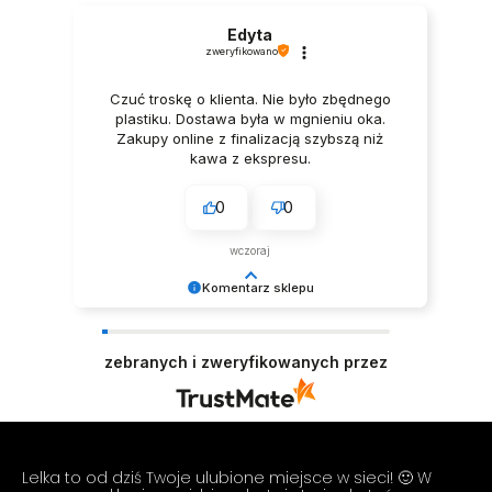
Edyta
zweryfikowano
Czuć troskę o klienta. Nie było zbędnego
plastiku. Dostawa była w mgnieniu oka.
Zakupy online z finalizacją szybszą niż
kawa z ekspresu.
0
0
wczoraj
Komentarz sklepu
Dziękujemy za miłe słowa! Cieszymy się, że
zakup przeszedł bezproblemowo, oraz, że
zebranych i zweryfikowanych przez
możemy zapewnić odpowiednią obsługę tak
świetnym klientom. Dziękujemy raz jeszcze!
Zespół LELKA 🦋
Lelka to od dziś Twoje ulubione miejsce w sieci! 🙂 W