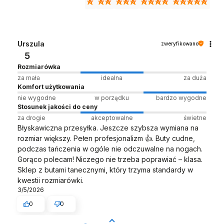
Urszula
zweryfikowano
5
Rozmiarówka
za mała
idealna
za duża
Komfort użytkowania
nie wygodne
w porządku
bardzo wygodne
Stosunek jakości do ceny
za drogie
akceptowalne
świetne
Błyskawiczna przesyłka. Jeszcze szybsza wymiana na
rozmiar większy. Pełen profesjonalizm 👍️. Buty cudne,
podczas tańczenia w ogóle nie odczuwalne na nogach.
Gorąco polecam! Niczego nie trzeba poprawiać – klasa.
Sklep z butami tanecznymi, który trzyma standardy w
kwestii rozmiarówki.
3/5/2026
0
0