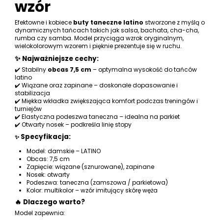
wzór
Efektowne i kobiece
buty taneczne latino
stworzone z myślą o
dynamicznych tańcach takich jak salsa, bachata, cha-cha,
rumba czy samba. Model przyciąga wzrok oryginalnym,
wielokolorowym wzorem i pięknie prezentuje się w ruchu.
✨ Najważniejsze cechy:
✔️ Stabilny
obcas 7,5 cm
– optymalna wysokość do tańców
latino
✔️ Wiązane oraz zapinane – doskonałe dopasowanie i
stabilizacja
✔️ Miękka wkładka zwiększająca komfort podczas treningów i
turniejów
✔️ Elastyczna podeszwa taneczna – idealna na parkiet
✔️ Otwarty nosek – podkreśla linię stopy
Specyfikacja:
✨
Model: damskie – LATINO
Obcas: 7,5 cm
Zapięcie: wiązane (sznurowane), zapinane
Nosek: otwarty
Podeszwa: taneczna (zamszowa / parkietowa)
Kolor: multikolor – wzór imitujący skórę węża
🔥 Dlaczego warto?
Model zapewnia: