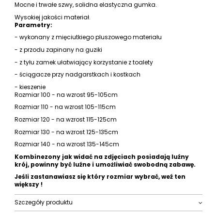
Mocne i trwałe szwy, solidna elastyczna gumka.
Wysokiej jakości materiał.
Parametry:
- wykonany z mięciutkiego pluszowego materiału
- z przodu zapinany na guziki
- z tyłu zamek ułatwiający korzystanie z toalety
- ściągacze przy nadgarstkach i kostkach
- kieszenie
Rozmiar 100 - na wzrost 95-105cm
Rozmiar 110 - na wzrost 105-115cm
Rozmiar 120 - na wzrost 115-125cm
Rozmiar 130 - na wzrost 125-135cm
Rozmiar 140 - na wzrost 135-145cm
Kombinezony jak widać na zdjęciach posiadają luźny
krój, powinny być luźne i umożliwiać swobodną zabawę.
Jeśli zastanawiasz się który rozmiar wybrać, weź ten
większy !
Szczegóły produktu