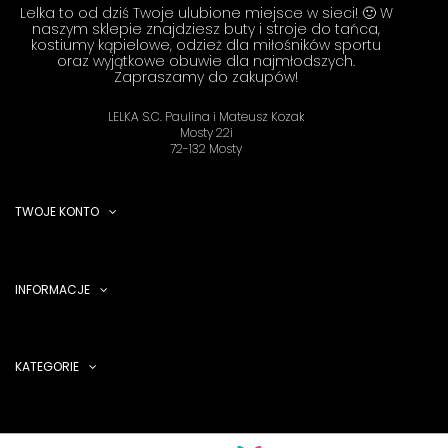
Lelka to od dziś Twoje ulubione miejsce w sieci! 🙂 W
naszym sklepie znajdziesz buty i stroje do tańca,
kostiumy kąpielowe, odzież dla miłośników sportu
oraz wyjątkowe obuwie dla najmłodszych.
Zapraszamy do zakupów!
LELKA S.C. Paulina i Mateusz Kozak
Mosty 22i
72-132 Mosty
TWOJE KONTO
INFORMACJE
KATEGORIE