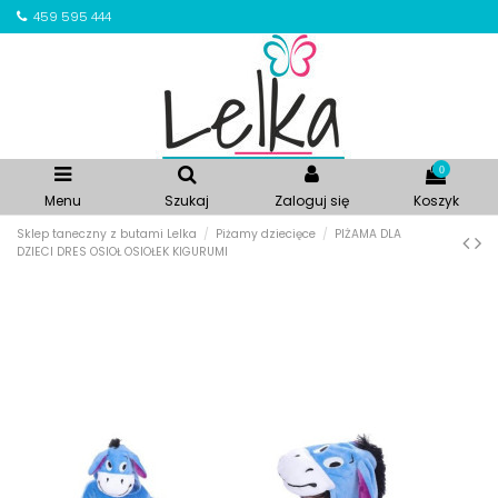
459 595 444
0
Menu
Szukaj
Zaloguj się
Koszyk
Sklep taneczny z butami Lelka
Piżamy dziecięce
PIŻAMA DLA
DZIECI DRES OSIOŁ OSIOŁEK KIGURUMI