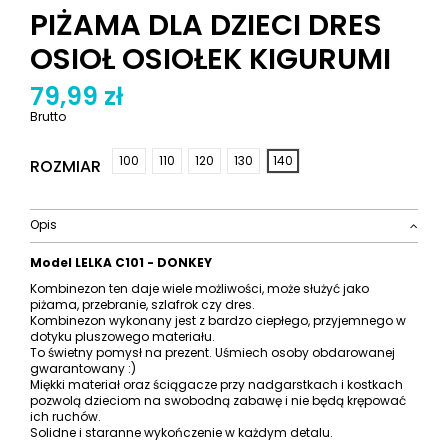
PIŻAMA DLA DZIECI DRES
OSIOŁ OSIOŁEK KIGURUMI
79,99 zł
Brutto
100
110
120
130
140
ROZMIAR
Opis
Model LELKA C101 - DONKEY
Kombinezon ten daje wiele możliwości, może służyć jako
piżama, przebranie, szlafrok czy dres.
Kombinezon wykonany jest z bardzo ciepłego, przyjemnego w
dotyku pluszowego materiału.
To świetny pomysł na prezent. Uśmiech osoby obdarowanej
gwarantowany :)
Miękki materiał oraz ściągacze przy nadgarstkach i kostkach
pozwolą dzieciom na swobodną zabawę i nie będą krępować
ich ruchów.
Solidne i staranne wykończenie w każdym detalu.