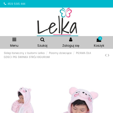
459 595 444
0
Menu
Szukaj
Zaloguj się
Koszyk
Sklep taneczny z butami Lelka
Piżamy dziecięce
PIŻAMA DLA
DZIECI PIG ŚWINKA STRÓJ KIGURUMI