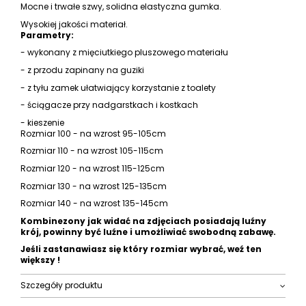
Mocne i trwałe szwy, solidna elastyczna gumka.
Wysokiej jakości materiał.
Parametry:
- wykonany z mięciutkiego pluszowego materiału
- z przodu zapinany na guziki
- z tyłu zamek ułatwiający korzystanie z toalety
- ściągacze przy nadgarstkach i kostkach
- kieszenie
Rozmiar 100 - na wzrost 95-105cm
Rozmiar 110 - na wzrost 105-115cm
Rozmiar 120 - na wzrost 115-125cm
Rozmiar 130 - na wzrost 125-135cm
Rozmiar 140 - na wzrost 135-145cm
Kombinezony jak widać na zdjęciach posiadają luźny
krój, powinny być luźne i umożliwiać swobodną zabawę.
Jeśli zastanawiasz się który rozmiar wybrać, weź ten
większy !
Szczegóły produktu