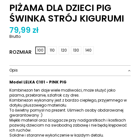
PIŻAMA DLA DZIECI PIG
ŚWINKA STRÓJ KIGURUMI
79,99 zł
Brutto
100
110
120
130
140
ROZMIAR
Opis
Model LELKA C101 - PINK PIG
Kombinezon ten daje wiele możliwości, może służyć jako
piżama, przebranie, szlafrok czy dres.
Kombinezon wykonany jest z bardzo ciepłego, przyjemnego w
dotyku pluszowego materiału.
To świetny pomysł na prezent. Uśmiech osoby obdarowanej
gwarantowany :)
Miękki materiał oraz ściągacze przy nadgarstkach i kostkach
pozwolą dzieciom na swobodną zabawę i nie będą krępować
ich ruchów.
Solidne i staranne wykończenie w każdym detalu.