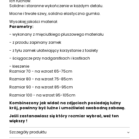
ich ruchów.
Solidne i staranne wykończenie w każdym detalu.
Mocne i trwałe szwy, solidna elastyczna gumka.
Wysokiej jakości materiał.
Parametry:
- wykonany z mięciutkiego pluszowego materiału
- z przodu zapinany zamek
- z tyłu zamek ułatwiający korzystanie z toalety
- ściągacze przy nadgarstkach i kostkach
- kieszenie
Rozmiar 70 - na wzrost 65-75cm
Rozmiar 80 - na wzrost 75-85cm
Rozmiar 90 - na wzrost 85-95cm
Rozmiar 100 - na wzrost 95-105cm
Kombinezony jak widać na zdjęciach posiadają luźny
krój, powinny być luźne i umożliwiać swobodną zabawę.
Jeśli zastanawiasz się który rozmiar wybrać, weź ten
większy !
Szczegóły produktu