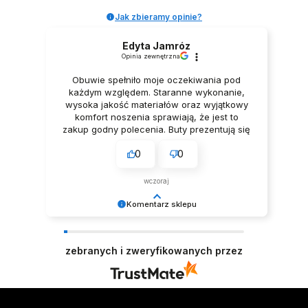
Jak zbieramy opinie?
Edyta Jamróz
Opinia zewnętrzna
Obuwie spełniło moje oczekiwania pod
każdym względem. Staranne wykonanie,
wysoka jakość materiałów oraz wyjątkowy
komfort noszenia sprawiają, że jest to
zakup godny polecenia. Buty prezentują się
niezwykle elegancko, Z pełnym
0
0
przekonaniem polecam ten produkt.
wczoraj
Komentarz sklepu
Dziękujemy za tak pozytywną opinię - to czysta
przyjemność obsługiwać takich klientów!
zebranych i zweryfikowanych przez
Doceniamy czas i wysiłek włożony w podzielenie
się z nami Twoimi doświadczeniami. Do
zobaczenia! Zespół LELKA 🦋