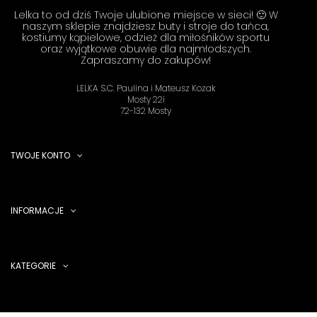
Lelka to od dziś Twoje ulubione miejsce w sieci! 🙂 W
naszym sklepie znajdziesz buty i stroje do tańca,
kostiumy kąpielowe, odzież dla miłośników sportu
oraz wyjątkowe obuwie dla najmłodszych.
Zapraszamy do zakupów!
LELKA S.C. Paulina i Mateusz Kozak
Mosty 22i
72-132 Mosty
TWOJE KONTO
INFORMACJE
KATEGORIE