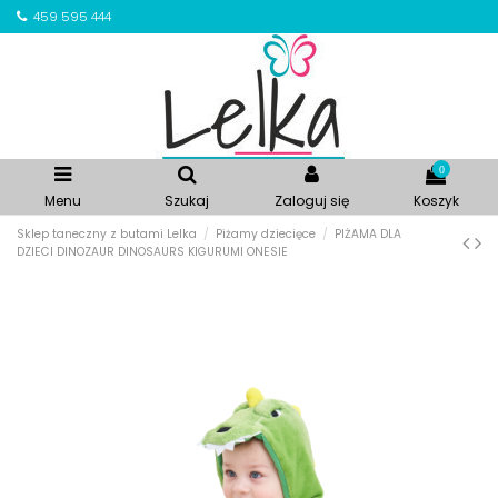
459 595 444
0
Menu
Szukaj
Zaloguj się
Koszyk
Sklep taneczny z butami Lelka
Piżamy dziecięce
PIŻAMA DLA
DZIECI DINOZAUR DINOSAURS KIGURUMI ONESIE