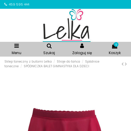
459 595 444
0
Menu
Szukaj
Zaloguj się
Koszyk
Sklep taneczny z butami Lelka
Stroje do tańca
Spódnice
taneczne
SPÓDNICZKA BALET GIMNASTYKA DLA DZIECI