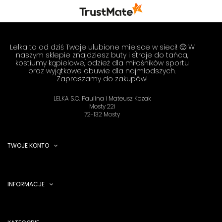
się z nami Twoimi doświadczeniami. Do
zobaczenia! Zespół LELKA 🦋
Lelka to od dziś Twoje ulubione miejsce w sieci! 🙂 W
naszym sklepie znajdziesz buty i stroje do tańca,
kostiumy kąpielowe, odzież dla miłośników sportu
oraz wyjątkowe obuwie dla najmłodszych.
Zapraszamy do zakupów!
LELKA S.C. Paulina i Mateusz Kozak
Mosty 22i
72-132 Mosty
TWOJE KONTO
INFORMACJE