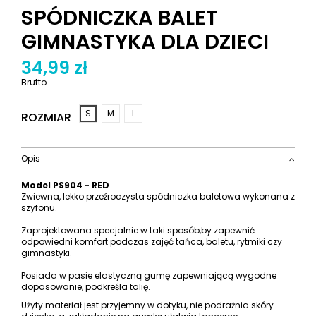
SPÓDNICZKA BALET
GIMNASTYKA DLA DZIECI
34,99 zł
Brutto
S
M
L
ROZMIAR
Opis
Model
PS904 - RED
Zwiewna, lekko przeźroczysta spódniczka baletowa wykonana z
szyfonu.
Zaprojektowana specjalnie w taki sposób,by zapewnić
odpowiedni komfort podczas zajęć tańca, baletu, rytmiki czy
gimnastyki.
Posiada w pasie elastyczną gumę zapewniającą wygodne
dopasowanie, podkreśla talię.
Użyty materiał jest przyjemny w dotyku, nie podrażnia skóry