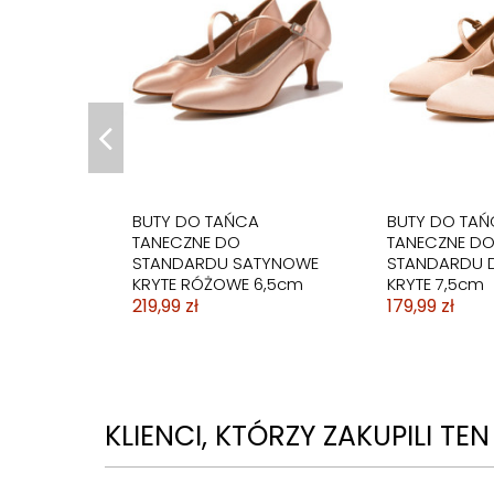
BUTY TANECZNE DO
BUTY DO TAŃ
TAŃCA STANDARDU
TANECZNE S
CIELISTE BEŻOWE 7,5cm
SREBRNE 7cm
189,99 zł
159,99 zł
BUTY DO TAŃCA
BUTY DO TAŃ
TANECZNE DO
TANECZNE D
STANDARDU SATYNOWE
STANDARDU D
KRYTE RÓŻOWE 6,5cm
KRYTE 7,5cm
219,99 zł
179,99 zł
KLIENCI, KTÓRZY ZAKUPILI TE