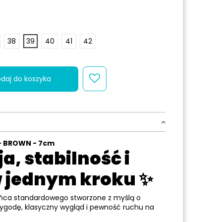
38
39
40
41
42
daj do koszyka
 - BROWN - 7cm
a, stabilność i
w jednym kroku
✨
ańca standardowego stworzone z myślą o
wygodę, klasyczny wygląd i pewność ruchu na