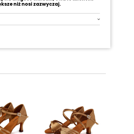
ększe niż nosi zazwyczaj.