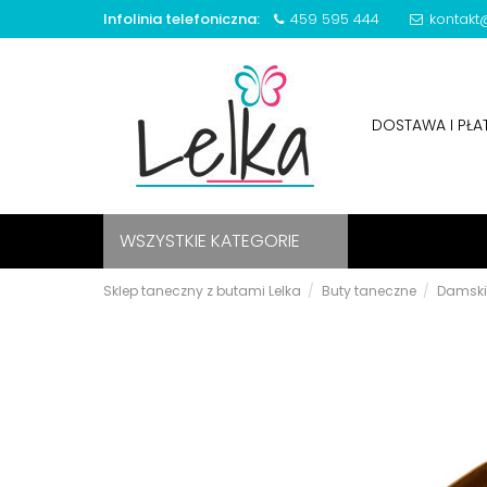
Infolinia telefoniczna:
459 595 444
kontakt@
DOSTAWA I PŁ
WSZYSTKIE KATEGORIE
Sklep taneczny z butami Lelka
Buty taneczne
Damski