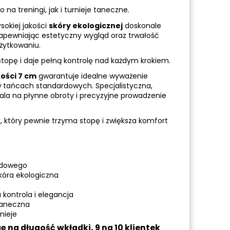
na treningi, jak i turnieje taneczne.
okiej jakości
skóry ekologicznej
doskonale
zapewniając estetyczny wygląd oraz trwałość
żytkowaniu.
 stopę i daje pełną kontrolę nad każdym krokiem.
kości 7 cm
gwarantuje idealne wyważenie
 w tańcach standardowych. Specjalistyczna,
a na płynne obroty i precyzyjne prowadzenie
 który pewnie trzyma stopę i zwiększa komfort
rdowego
kóra ekologiczna
 kontrola i elegancja
aneczna
rnieje
 na długość wkładki, 9 na 10 klientek