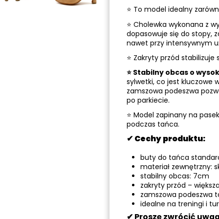
⭐ To model idealny zarówno 
⭐ Cholewka wykonana z wys
dopasowuje się do stopy, 
nawet przy intensywnym u
⭐ Zakryty przód stabilizuje
⭐ Stabilny obcas o wyso
sylwetki, co jest kluczowe
zamszowa podeszwa pozwal
po parkiecie.
⭐ Model zapinany na pasek,
podczas tańca.
✔
Cechy produktu:
buty do tańca standa
materiał zewnętrzny: s
stabilny obcas: 7cm
zakryty przód – większa
zamszowa podeszwa t
idealne na treningi i tu
✔ Proszę zwrócić uwagę