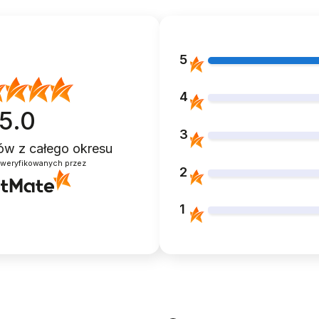
5
4
5.0
3
ntów
z całego okresu
zweryfikowanych przez
2
CA
BUTY DO TAŃCA
WKŁADKI SI
TANDARDU
TANECZNE STANDARDU
ŻELOWE PO
LISTE 7,5cm
CZARNE BLACK 7cm
PALCE DO 
1
159,99 zł
29,99 zł