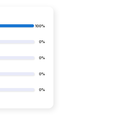
100%
0%
0%
0%
LIKONOWE
BUTY TANECZNE DO
D STOPĘ
TAŃCA STANDARDU
BUTÓW
CIELISTE SKIN 7,5cm
0%
179,99 zł