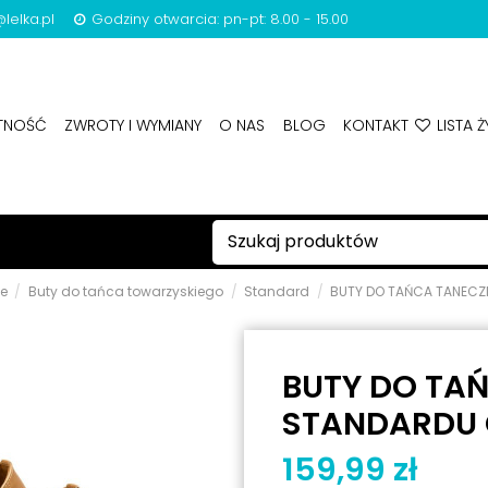
lelka.pl
Godziny otwarcia: pn-pt: 8.00 - 15.00
ATNOŚĆ
ZWROTY I WYMIANY
O NAS
BLOG
KONTAKT
LISTA Ż
e
Buty do tańca towarzyskiego
Standard
BUTY DO TAŃCA TANECZ
BUTY DO TA
STANDARDU C
159,99 zł