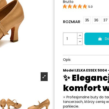
Brutto
5.0
35
36
37
ROZMIAR
Do
Opis
Model LELKA ESSEX 5004
✨
Elegancj
komfort 
⭐ Profesjonalne buty do t
tancerzach, którzy cenią 
parkiecie.