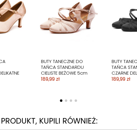
CA
BUTY DO TAŃCA
TANDARDU
TANECZNE REGULOWANE
CIELISTE LATINO 5,5cm
149,99 zł
CA
BUTY TANECZNE DO
BUTY TANE
O
TAŃCA STANDARDU
TAŃCA ST
ELIKATNE
CIELISTE BEŻOWE 5cm
CZARNE DEL
189,99 zł
189,99 zł
N PRODUKT, KUPILI RÓWNIEŻ: