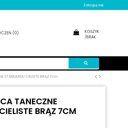
Zaloguj się
KOSZYK
YCZEŃ (
0
)
/
BRAK
NE STANDARDU CIELISTE BRĄZ 7cm
ŃCA TANECZNE
IELISTE BRĄZ 7CM