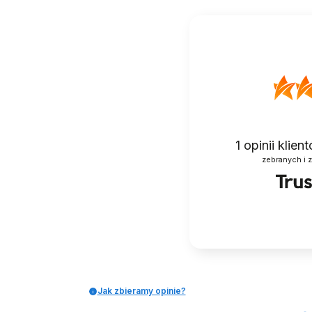
1
opinii klie
zebranych i 
NAKŁADKI OCHRONNE NA
BUTY DO TAŃ
OBCASY OCHRANIACZE
TANECZNE S
FLARE CUT
DELIKATNE CIE
17,00 zł
179,99 zł
Jak zbieramy opinie?