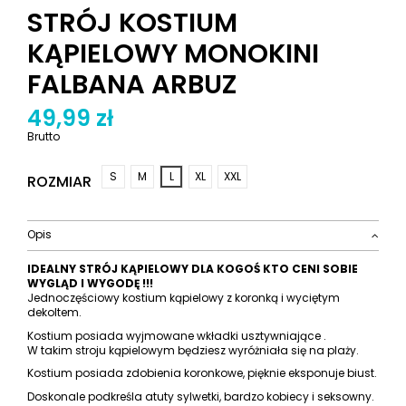
STRÓJ KOSTIUM
KĄPIELOWY MONOKINI
FALBANA ARBUZ
49,99 zł
Brutto
S
M
L
XL
XXL
ROZMIAR
Opis
IDEALNY STRÓJ KĄPIELOWY DLA KOGOŚ KTO CENI SOBIE
WYGLĄD I WYGODĘ !!!
Jednoczęściowy kostium kąpielowy z koronką i wyciętym
dekoltem.
Kostium posiada wyjmowane wkładki usztywniające .
W takim stroju kąpielowym będziesz wyróżniała się na plaży.
Kostium posiada zdobienia koronkowe, pięknie eksponuje biust.
Doskonale podkreśla atuty sylwetki, bardzo kobiecy i seksowny.