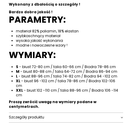
Wykonany z dbałością o szczegóły !
Bardzo dobra jakość !
PARAMETRY:
materiał 82% poliamin, 18% elastan
szybkoschnący materiał
wysoka jakość wykonania
modne i nowoczesne wzory !
WYMIARY:
S
- biust 72-80 cm / talia 60-66 cm / Biodra 78-86 cm
M
- biust 80-88 cm / talia 64-72 cm / Biodra 86-94 cm
L
- biust 88-96 cm / talia 74-82 cm / Biodra 94 -102 cm
XL
- biust 96 -102 cm / talia 78-86 cm / Biodra 102-106
cm
XXL
- biust 102 -110 cm / talia 88-96 cm / Biodra 106 -114
cm
Proszę zwrócić uwagę na wymiary podane w
centymetrach.
Szczegóły produktu