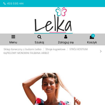
459 595 444
0
Menu
Szukaj
Zaloguj się
Koszyk
Sklep taneczny z butami Lelka
Stroje kąpielowe
STRÓJ KOSTIUM
KĄPIELOWY MONOKINI FALBANA ARBUZ