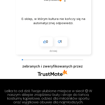
E-sklep, w którym kultura nie kończy się na
automatycznej odpowiedzi.
0
1
dzisiaj
zebranych i zweryfikowanych przez
Lelka to od dziś Twoje ulubione miejsce w sieci! 🙂 W
naszym sklepie znajdziesz buty i stroje do tańca,
kostiumy kąpielowe, odzież dla miłośników sportu
oraz wyjątkowe obuwie dla najmłodszych.