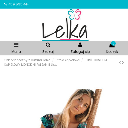
459 595 444
0
Menu
Szukaj
Zaloguj się
Koszyk
Sklep taneczny z butami Lelka
Stroje kąpielowe
STRÓJ KOSTIUM
KĄPIELOWY MONOKINI FALBANKI LIŚĆ