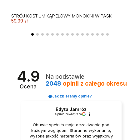
STRÓJ KOSTIUM KĄPIELOWY MONOKINI W PASKI
59,99 zł
4.9
Na podstawie
2048
opinii
z całego okresu
Ocena
Jak zbieramy opinie?
Edyta Jamróz
Opinia zewnętrzna
Obuwie spełniło moje oczekiwania pod
Obecnie brak na stanie
każdym względem. Staranne wykonanie,
STRÓJ KĄPIELOWY JEDNOCZĘŚCIOWY SUKIENKA FIGI
BIKINI STRÓJ KĄPIELOWY SPÓDNICZKA OLIWKOWY
STRÓJ KOSTIUM KĄPIELOWY MODNY PASKI FISZBIN
BIKINI STRÓJ KĄPIELOWY WYSOKI STAN HISZPANKA
SZORTY MAJTK KĄPIELOWE DAMSKIE AŻUROWE
STRÓJ KOSTIUM KĄPIELOWY NA BASEN PLAŻĘ SLIM
STRÓJ KOSTIUM KĄPIELOWY MONOKINI PUSH UP STYL
STRÓJ KĄPIELOWY SUKIENKA DWUCZĘŚCIOWA
STRÓJ KOSTIUM KĄPIELOWY MONOKINI DEKOLT
WYSZCZUPLAJĄCY STRÓJ KĄPIELOWY
STRÓJ KĄPIELOWY SUKIENKA DWUCZĘŚCIOWA
STRÓJ KOSTIUM KĄPIELOWY MONOKINI FALBANKI LIŚĆ
STRÓJ KĄPIELOWY SUKIENKA DWUCZĘŚCIOWA
STRÓJ KĄPIELOWY JEDNOCZĘŚCIOWY
BIKINI STRÓJ KĄPIELOWY PALMY KLASYK NA SZYJĘ
wysoka jakość materiałów oraz wyjątkowy