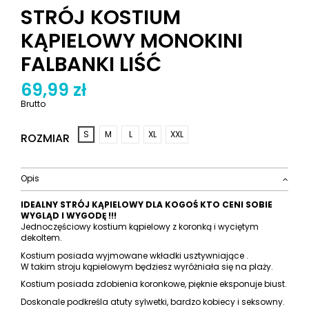
STRÓJ KOSTIUM
KĄPIELOWY MONOKINI
FALBANKI LIŚĆ
69,99 zł
Brutto
S
M
L
XL
XXL
ROZMIAR
Opis
IDEALNY STRÓJ KĄPIELOWY DLA KOGOŚ KTO CENI SOBIE
WYGLĄD I WYGODĘ !!!
Jednoczęściowy kostium kąpielowy z koronką i wyciętym
dekoltem.
Kostium posiada wyjmowane wkładki usztywniające .
W takim stroju kąpielowym będziesz wyróżniała się na plaży.
Kostium posiada zdobienia koronkowe, pięknie eksponuje biust.
Doskonale podkreśla atuty sylwetki, bardzo kobiecy i seksowny.