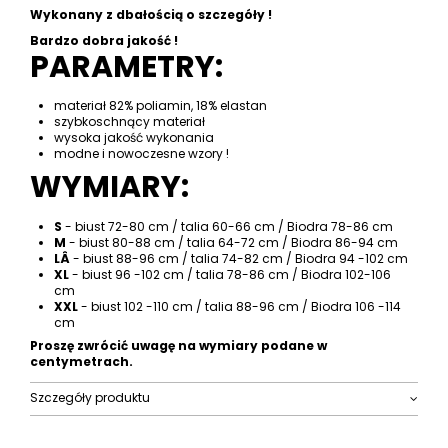
Wykonany z dbałością o szczegóły !
Bardzo dobra jakość !
PARAMETRY:
materiał 82% poliamin, 18% elastan
szybkoschnący materiał
wysoka jakość wykonania
modne i nowoczesne wzory !
WYMIARY:
S
- biust 72-80 cm / talia 60-66 cm / Biodra 78-86 cm
M
- biust 80-88 cm / talia 64-72 cm / Biodra 86-94 cm
LÂ
- biust 88-96 cm / talia 74-82 cm / Biodra 94 -102 cm
XL
- biust 96 -102 cm / talia 78-86 cm / Biodra 102-106
cm
XXL
- biust 102 -110 cm / talia 88-96 cm / Biodra 106 -114
cm
Proszę zwrócić uwagę na wymiary podane w
centymetrach.
Szczegóły produktu