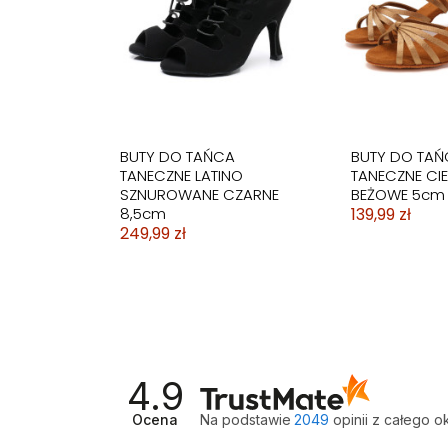
STRÓJ KĄPIELOWY
STRÓJ KOSTIUM
STRÓJ KOSTIUM
BIKINI STRÓJ 
BIKINI STRÓJ 
JEDNOCZĘŚCIOWY
KĄPIELOWY MONOKINI
KĄPIELOWY MONOKINI
KOSTIUM SPO
WYSOKI STAN
SUKIENKA FIGI
JEDNOCZĘŚCIOWY
KORONKA SEXY
KWIATY
79,99 zł
129,99 zł
59,99 zł
89,99 zł
99,99 zł
BUTY DO TAŃCA
BUTY DO TAŃ
TANECZNE LATINO
TANECZNE CIE
SZNUROWANE CZARNE
BEŻOWE 5cm
8,5cm
139,99 zł
249,99 zł
4.9
Ocena
Na podstawie
2049
opinii
z całego o