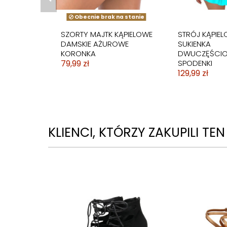
Obecnie brak na stanie
SZORTY MAJTK KĄPIELOWE
STRÓJ KĄPIE
DAMSKIE AŻUROWE
SUKIENKA
KORONKA
DWUCZĘŚCI
79,99 zł
SPODENKI
129,99 zł
KLIENCI, KTÓRZY ZAKUPILI TE