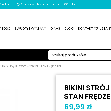
lelka.pl
Godziny otwarcia: pn-pt: 8.00 - 15.00
ATNOŚĆ
ZWROTY I WYMIANY
O NAS
BLOG
KONTAKT
LISTA Ż
I STRÓJ KĄPIELOWY WYSOKI STAN FRĘDZELKI
BIKINI STRÓ
STAN FRĘDZE
69,99 zł