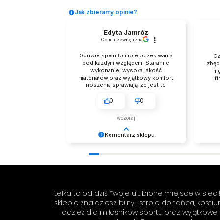
Jak zbieramy opinie?
Edyta Jamróz
Opinia zewnętrzna
Obuwie spełniło moje oczekiwania
Cz
pod każdym względem. Staranne
zbęd
wykonanie, wysoka jakość
mg
materiałów oraz wyjątkowy komfort
fi
noszenia sprawiają, że jest to
zakup godny polecenia. Buty
prezentują się niezwykle
0
0
elegancko, Z pełnym przekonaniem
polecam ten produkt.
wczoraj
Komentarz sklepu
Dziękujemy za tak pozytywną opinię
Dzięku
- to czysta przyjemność obsługiwać
Cieszy
takich klientów! Doceniamy czas i
bezpr
wysiłek włożony w podzielenie się z
zapew
nami Twoimi doświadczeniami. Do
świetn
Lelka to od dziś Twoje ulubione miejsce w siec
zobaczenia! Zespół LELKA 🦋
jeszcz
sklepie znajdziesz buty i stroje do tańca, kosti
odzież dla miłośników sportu oraz wyjątkowe