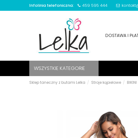
Infolinia telefoniczna:
459 595 444
kontakt@
DOSTAWA I PŁ
WSZYSTKIE KATEGORIE
Sklep taneczny z butami Lelka
Stroje kąpielowe
BIKIN