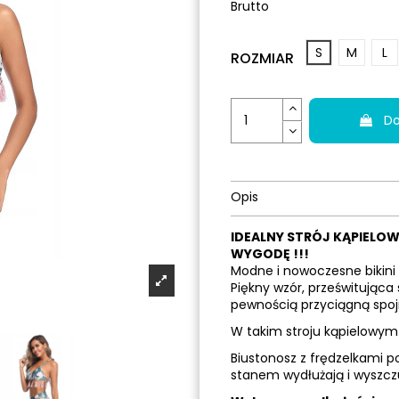
Brutto
S
M
L
ROZMIAR
Do
Opis
IDEALNY STRÓJ KĄPIELOW
WYGODĘ !!!
Modne i nowoczesne bikini 
Piękny wzór, prześwitująca 
pewnością przyciągną spoj
W takim stroju kąpielowym 
Biustonosz z frędzelkami p
stanem wydłużają i wyszczu