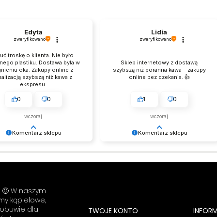
Edyta
Lidia
zweryfikowano
zweryfikowano
uć troskę o klienta. Nie było
nego plastiku. Dostawa była w
Sklep internetowy z dostawą
nieniu oka. Zakupy online z
szybszą niż poranna kawa – zakupy
nalizacją szybszą niż kawa z
online bez czekania. 👍️
ekspresu.
0
0
1
0
wczoraj
wczoraj
Komentarz sklepu
Komentarz sklepu
jemy za miłe słowa!
Tego nam było trzeba! Wielkie
my się, że zakup przeszedł
dzięki! Zespół LELKA 🦋
oblemowo, oraz, że możemy
nić odpowiednią obsługę tak
ym klientom. Dziękujemy raz
i! 🙂 W naszym
e! Zespół LELKA 🦋
umy kąpielowe,
 obuwie dla
TWOJE KONTO
INFOR