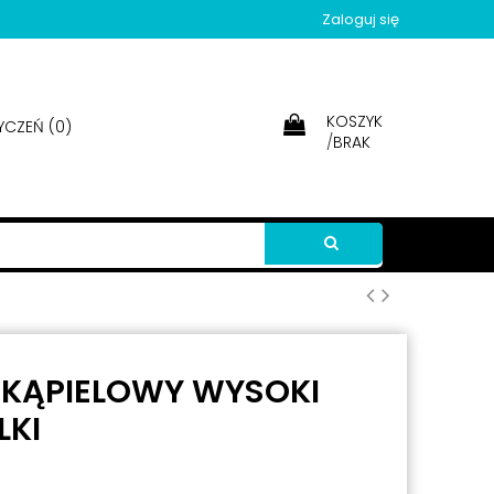
Zaloguj się
KOSZYK
YCZEŃ (
0
)
/
BRAK
J KĄPIELOWY WYSOKI
LKI