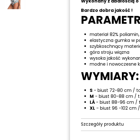
Wykonany z dbałością o 
Bardzo dobra jakość !
PARAMETR
materiał 82% poliamin,
elastyczna gumka w p
szybkoschnący materi
góra stroju wiązna
wysoka jakość wykona
modne i nowoczesne ko
WYMIARY:
S
- biust 72-80 cm / t
M
- biust 80-88 cm / 
LÂ
- biust 88-96 cm / 
XL
- biust 96 -102 cm /
Szczegóły produktu