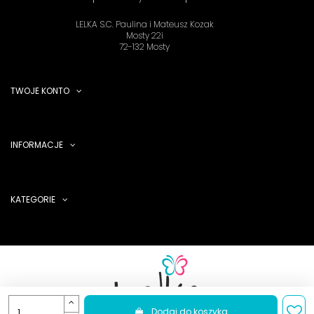
LELKA S.C. Paulina i Mateusz Kozak
Mosty 22i
72-132 Mosty
TWOJE KONTO
INFORMACJE
KATEGORIE
Dodaj do koszyka