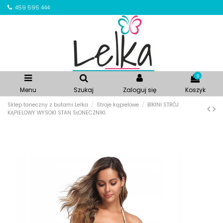
459 595 444
0
Menu
Szukaj
Zaloguj się
Koszyk
Sklep taneczny z butami Lelka
Stroje kąpielowe
BIKINI STRÓJ
KĄPIELOWY WYSOKI STAN SŁONECZNIKI