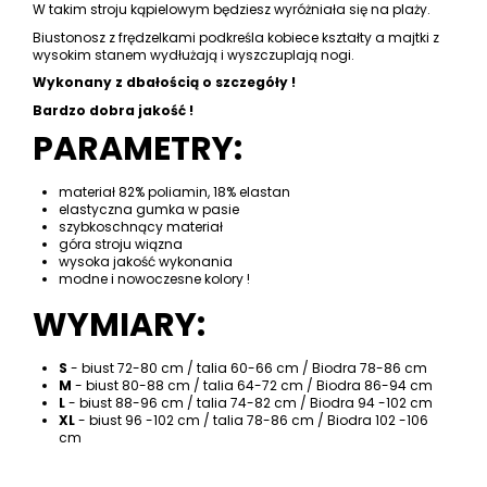
W takim stroju kąpielowym będziesz wyróżniała się na plaży.
Biustonosz z frędzelkami podkreśla kobiece kształty a majtki z
wysokim stanem wydłużają i wyszczuplają nogi.
Wykonany z dbałością o szczegóły !
Bardzo dobra jakość !
PARAMETRY:
materiał 82% poliamin, 18% elastan
elastyczna gumka w pasie
szybkoschnący materiał
góra stroju wiązna
wysoka jakość wykonania
modne i nowoczesne kolory !
WYMIARY:
S
- biust 72-80 cm / talia 60-66 cm / Biodra 78-86 cm
M
- biust 80-88 cm / talia 64-72 cm / Biodra 86-94 cm
L
- biust 88-96 cm / talia 74-82 cm / Biodra 94 -102 cm
XL
- biust 96 -102 cm / talia 78-86 cm / Biodra 102 -106
cm