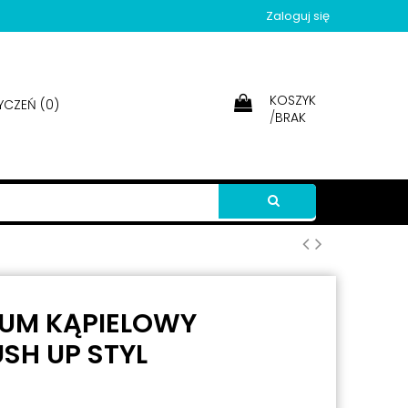
Zaloguj się
KOSZYK
YCZEŃ (
0
)
/
BRAK
IUM KĄPIELOWY
SH UP STYL