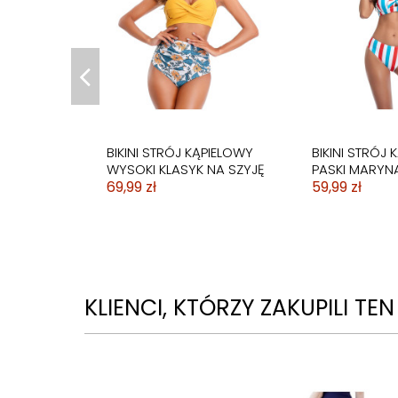
BUTY DO TAŃCA HIGH
BUTY DO TAŃ
HEELS SKÓRA ULTRAFIBER
TANECZNE W
WIĄZANE 10cm
CZARNE CIEM
299,99 zł
139,99 zł
BIKINI STRÓJ KĄPIELOWY
BIKINI STRÓJ 
WYSOKI KLASYK NA SZYJĘ
PASKI MARYN
69,99 zł
59,99 zł
KLIENCI, KTÓRZY ZAKUPILI TE