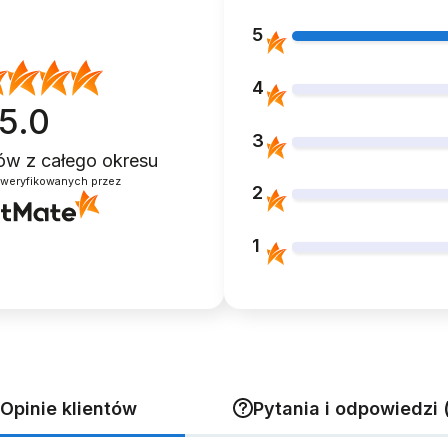
5
4
5.0
3
ntów
z całego okresu
zweryfikowanych przez
2
CA
BIKINI STRÓJ KĄPIELOWY
WKŁADKI SI
YMIANKI
SPÓDNICZKA PASKI RÓŻ
ŻELOWE PO
cm
89,99 zł
PALCE DO 
1
29,99 zł
 zł
Opinie klientów
Pytania i odpowiedzi 