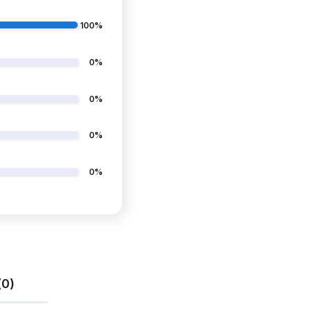
100%
0%
0%
0%
LIKONOWE
BUTY DO TAŃCA
D STOPĘ
TANECZNE CIELISTE NUDE
BUTÓW
BEŻOWE 5cm
0%
139,99 zł
(0)