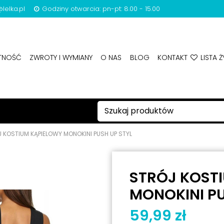
lelka.pl
Godziny otwarcia: pn-pt: 8.00 - 15.00
ATNOŚĆ
ZWROTY I WYMIANY
O NAS
BLOG
KONTAKT
LISTA Ż
 KOSTIUM KĄPIELOWY MONOKINI PUSH UP STYL
STRÓJ KOST
MONOKINI PU
59,99 zł