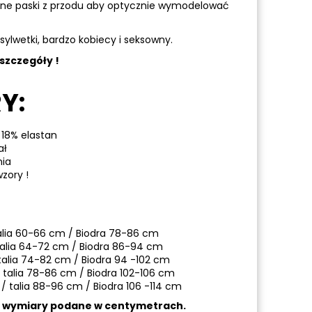
ane paski z przodu aby optycznie wymodelować
sylwetki, bardzo kobiecy i seksowny.
szczegóły !
Y:
 18% elastan
ał
nia
zory !
alia 60-66 cm / Biodra 78-86 cm
talia 64-72 cm / Biodra 86-94 cm
talia 74-82 cm / Biodra 94 -102 cm
 talia 78-86 cm / Biodra 102-106 cm
 / talia 88-96 cm / Biodra 106 -114 cm
a wymiary podane w centymetrach.