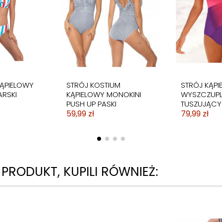
CA
BIKINI STRÓJ KĄPIELOWY
YGODNE
SPÓDNICZKA PASKI RÓŻ
NE 5cm
89,99 zł
KĄPIELOWY
STRÓJ KOSTIUM
STRÓJ KĄPI
ARSKI
KĄPIELOWY MONOKINI
WYSZCZUP
PUSH UP PASKI
TUSZUJĄCY 
59,99 zł
79,99 zł
N PRODUKT, KUPILI RÓWNIEŻ: