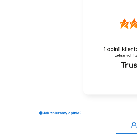
1
opinii klie
zebranych i 
BALETKI DO TAŃCA NA
BUTY DO TAŃ
BALET RYTMIKE CZARNE
TANECZNE RZ
SKÓRZANE
SREBRNE 7,5
49,99 zł
44,99 zł
189,99
Jak zbieramy opinie?