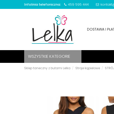
Infolinia telefoniczna:
459 595 444
kontakt@
DOSTAWA I PŁ
WSZYSTKIE KATEGORIE
Sklep taneczny z butami Lelka
Stroje kąpielowe
STRÓJ