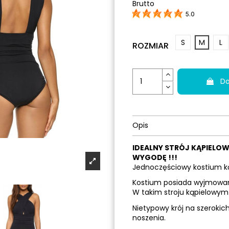
Brutto
5.0
S
M
L
ROZMIAR
Do
Opis
IDEALNY STRÓJ KĄPIELOW
WYGODĘ !!!
Jednoczęściowy kostium ką
Kostium posiada wyjmowane
W takim stroju kąpielowym 
Nietypowy krój na szerok
noszenia.