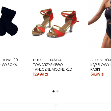
UM
KĄPIELOWY
STRÓJ KOSTIUM
STRÓJ KOSTIUM
BIKINI STRÓ
STRÓJ KOS
ONOKINI
CZARNE
KĄPIELOWY MONOKINI W
KĄPIELOWY MONOKINI
WYSOKI STA
KĄPIELOWY 
EN
PASKI
ŻÓŁTE KWIATY
59,99 zł
PLAŻĘ SLIM
59,99 zł
89,99 zł
79,99 zł
LETOWE 90
BUTY DO TAŃCA
SEXY STRÓJ
- WYSOKA
TOWARZYSKIEGO
KĄPIELOWY
TANECZNE MODNE RED
PASKI
129,99 zł
59,99 zł