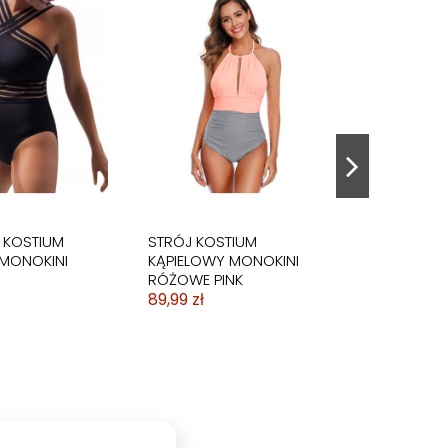
J KĄPIELOWY
TIUM
STRÓJ KOSTIUM
TANKINI STRÓJ KĄPIELOWY
N FLAMINGI
NA BASEN
KĄPIELOWY NA BASEN
SUKIENKA
PLAŻĘ FIT
DWUCZĘŚCIOWA
79,99 zł
129,99 zł
 KOSTIUM
STRÓJ KOSTIUM
 MONOKINI
KĄPIELOWY MONOKINI
RÓŻOWE PINK
89,99 zł