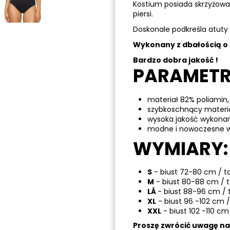
Kostium posiada skrzyżow
piersi.
Doskonale podkreśla atuty 
Wykonany z dbałością o 
Bardzo dobra jakość !
PARAMETR
materiał 82% poliamin,
szybkoschnący materi
wysoka jakość wykona
modne i nowoczesne w
WYMIARY:
S
- biust 72-80 cm / t
M
- biust 80-88 cm / 
LÂ
- biust 88-96 cm / 
XL
- biust 96 -102 cm /
XXL
- biust 102 -110 cm
Proszę zwrócić uwagę n