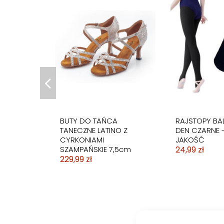
BIKINI STRÓJ KĄPIELOWY
STRÓJ KOSTIUM
JEDNOCZĘŚCIOWY
STRÓJ KOSTI
BIKINI STRÓJ 
WYSOKI STAN KLASYCZNY
KĄPIELOWY SPORTOWY
STRÓJ KĄPIELOWY
KĄPIELOWY M
PASKI ŻÓŁTE 
59,99 zł
WHITE
MONOKINI FIOLET
CZARNY BAS
59,99 zł
79,99 zł
79,99 zł
89,99 zł
BUTY DO TAŃCA
RAJSTOPY BA
TANECZNE LATINO Z
DEN CZARNE 
CYRKONIAMI
JAKOŚĆ
SZAMPAŃSKIE 7,5cm
24,99 zł
229,99 zł