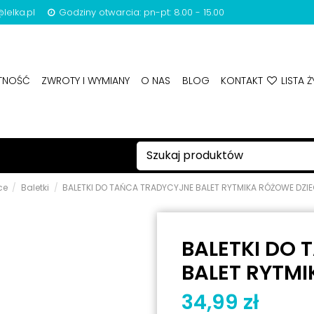
lelka.pl
Godziny otwarcia: pn-pt: 8.00 - 15.00
ATNOŚĆ
ZWROTY I WYMIANY
O NAS
BLOG
KONTAKT
LISTA Ż
ce
Baletki
BALETKI DO TAŃCA TRADYCYJNE BALET RYTMIKA RÓŻOWE DZIE
BALETKI DO
BALET RYTMI
34,99 zł