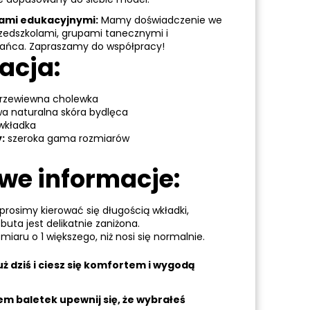
kami edukacyjnymi:
Mamy doświadczenie we
rzedszkolami, grupami tanecznymi i
tańca. Zapraszamy do współpracy!
acja:
rzewiewna cholewka
a naturalna skóra bydlęca
 wkładka
:
szeroka gama rozmiarów
we informacje:
prosimy kierować się długością wkładki,
uta jest delikatnie zaniżona.
iaru o 1 większego, niż nosi się normalnie.
ż dziś i ciesz się komfortem i wygodą
em baletek upewnij się, że wybrałeś