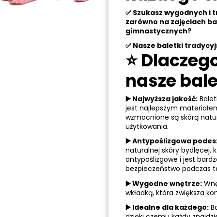
✅ Szukasz wygodnych i t
zarówno na zajęciach bal
gimnastycznych?
✅ Nasze baletki tradycyj
⭐ Dlaczeg
nasze bale
▶️ Najwyższa jakość:
Balet
jest najlepszym materiałe
wzmocnione są skórą natur
użytkowania.
▶️ Antypoślizgowa podes
naturalnej skóry bydlęcej, 
antypoślizgowe i jest bardz
bezpieczeństwo podczas ta
▶️ Wygodne wnętrze:
Wnęt
wkładką, która zwiększa ko
▶️ Idealne dla każdego:
Ba
dzięki czemu każdy znajdz