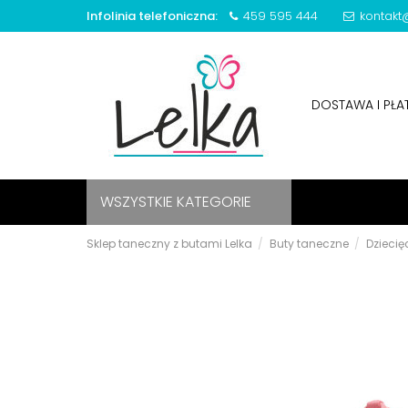
Infolinia telefoniczna:
459 595 444
kontakt@
DOSTAWA I PŁ
WSZYSTKIE KATEGORIE
Sklep taneczny z butami Lelka
Buty taneczne
Dziecię