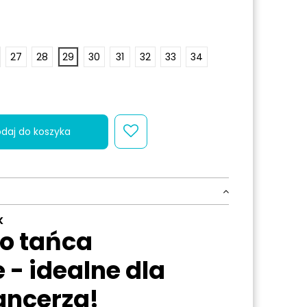
27
28
29
30
31
32
33
34
daj do koszyka
K
do tańca
 - idealne dla
ancerza!