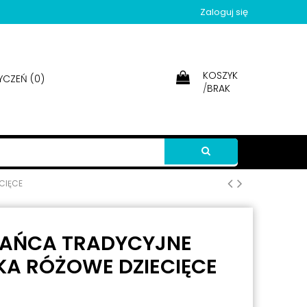
Zaloguj się
KOSZYK
YCZEŃ (
0
)
/
BRAK
CIĘCE
 TAŃCA TRADYCYJNE
KA RÓŻOWE DZIECIĘCE