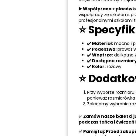
▶️ Współpraca z placów
współpracy ze szkołami, p
profesjonalnymi szkołami 
⭐ Specyfik
✔️ Materiał:
mocna i p
✔️ Podeszwa:
prawdziw
✔️ Wnętrze:
delikatna
✔️ Dostępne rozmiary
✔️ Kolor:
różowy
⭐ Dodatko
Przy wyborze rozmiaru 
ponieważ rozmiarówka b
Zalecamy wybranie rozm
✅ Zamów nasze baletki ju
podczas tańca i ćwiczeń!
✅ Pamiętaj: Przed zakup