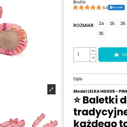
Brutto
Bestseller
5.0
24
25
26
ROZMIAR
35
Do
Opis
Model LELKA HG006 - PIN
⭐ Baletki 
tradycyjne
każdego t