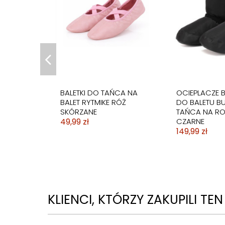
BALETKI DO TAŃCA
BALETKI DO T
TRADYCYJNE BALET
TRADYCYJNE 
RYTMIKA DZIECIĘCE
RYTMIKA KO
34,99 zł
DZIECIĘCE
34,99 zł
BALETKI DO TAŃCA NA
OCIEPLACZE 
BALET RYTMIKE RÓŻ
DO BALETU B
SKÓRZANE
TAŃCA NA R
49,99 zł
CZARNE
149,99 zł
KLIENCI, KTÓRZY ZAKUPILI TE