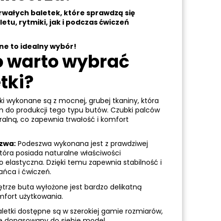
rwałych baletek, które sprawdzą się
etu, rytmiki, jak i podczas ćwiczeń
ne to idealny wybór!
o warto wybrać
tki?
ki wykonane są z mocnej, grubej tkaniny, która
m do produkcji tego typu butów. Czubki palców
alną, co zapewnia trwałość i komfort
zwa:
Podeszwa wykonana jest z prawdziwej
która posiada naturalne właściwości
o elastyczna. Dzięki temu zapewnia stabilność i
ńca i ćwiczeń.
rze buta wyłożone jest bardzo delikatną
mfort użytkowania.
letki dostępne są w szerokiej gamie rozmiarów,
ie dopasowany do siebie model.