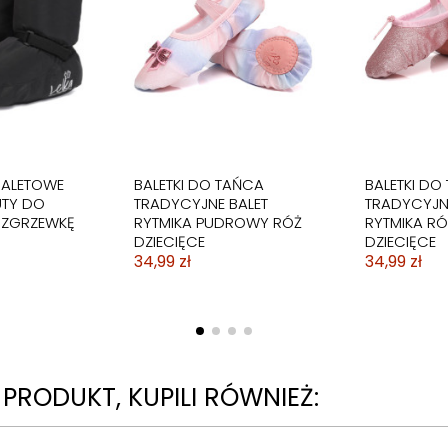
AŃCA
BODY BALETOWE DLA
BALET
DZIEWCZYNKI Z TIULOWĄ
LOROWE
SPÓDNICZKĄ FIOLETOWE
CEKINY
119,99 zł
BALETOWE
BALETKI DO TAŃCA
BALETKI DO
UTY DO
TRADYCYJNE BALET
TRADYCYJN
OZGRZEWKĘ
RYTMIKA PUDROWY RÓŻ
RYTMIKA R
DZIECIĘCE
DZIECIĘCE
34,99 zł
34,99 zł
N PRODUKT, KUPILI RÓWNIEŻ: