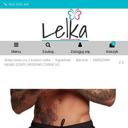
459 595 444
0
Menu
Szukaj
Zaloguj się
Koszyk
Sklep taneczny z butami Lelka
Kąpielówki
Bokserki
KĄPIELÓWKI
MĘSKIE SZORTY SPODENKI CZARNE VQ