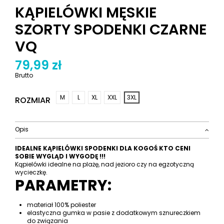
KĄPIELÓWKI MĘSKIE
SZORTY SPODENKI CZARNE
VQ
79,99 zł
Brutto
M
L
XL
XXL
3XL
ROZMIAR
Opis
IDEALNE KĄPIELÓWKI SPODENKI DLA KOGOŚ KTO CENI
SOBIE WYGLĄD I WYGODĘ !!!
Kąpielówki idealne na plażę, nad jezioro czy na egzotyczną
wycieczkę.
PARAMETRY:
materiał 100% poliester
elastyczna gumka w pasie z dodatkowym sznureczkiem
do związania