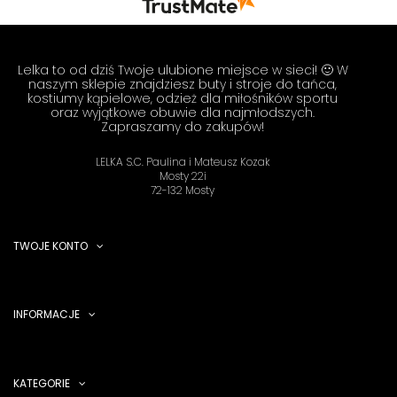
🦋
Lelka to od dziś Twoje ulubione miejsce w sieci! 🙂 W
naszym sklepie znajdziesz buty i stroje do tańca,
kostiumy kąpielowe, odzież dla miłośników sportu
oraz wyjątkowe obuwie dla najmłodszych.
Zapraszamy do zakupów!
LELKA S.C. Paulina i Mateusz Kozak
Mosty 22i
72-132 Mosty
TWOJE KONTO
INFORMACJE
KATEGORIE