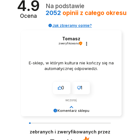
4.9
Na podstawie
2052
opinii
z całego okresu
Ocena
Jak zbieramy opinie?
Tomasz
zweryfikowano
E-sklep, w którym kultura nie kończy się na
automatycznej odpowiedzi.
0
1
wczoraj
Komentarz sklepu
Dziękujemy za miłe słowa! Doceniamy czas
poświęcony na podzielenie się z nami Twoim
zebranych i zweryfikowanych przez
doświadczeniem. Jesteśmy szczęśliwi, że mamy
takich klientów. Z pozdrowieniami. Zespół LELKA