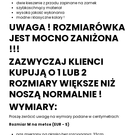
dwie kieszenie z przodu zapinane na zamek
szybkoschnący materiał
wysoka jakość wykonania
modne i klasyczne kolory !
UWAGA ! ROZMIARÓWKA
JEST MOCNO ZANIŻONA
!!!
ZAZWYCZAJ KLIENCI
KUPUJĄ O 1 LUB 2
ROZMIARY WIĘKSZE NIŻ
NOSZĄ NORMALNIE !
WYMIARY:
Proszę zwrócić uwagę na wymiary podane w centymetrach:
Rozmiar M na metce (EUR - S)
pas mierzony na płasko bez rozciągania: 33cm