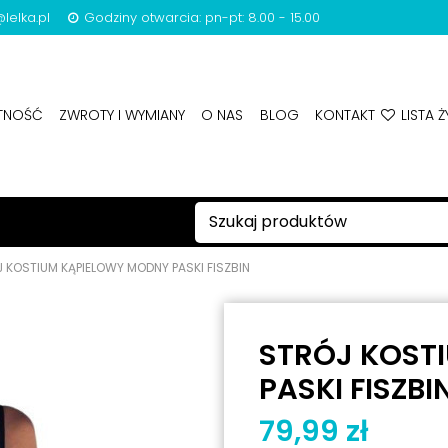
lelka.pl
Godziny otwarcia: pn-pt: 8.00 - 15.00
ATNOŚĆ
ZWROTY I WYMIANY
O NAS
BLOG
KONTAKT
LISTA Ż
 KOSTIUM KĄPIELOWY MODNY PASKI FISZBIN
STRÓJ KOST
PASKI FISZBI
79,99 zł