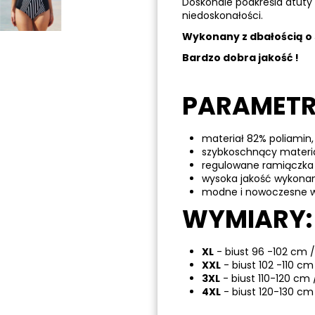
Doskonale podkreśla atuty s
niedoskonałości.
Wykonany z dbałością o 
Bardzo dobra jakość !
PARAMETR
materiał 82% poliamin,
szybkoschnący materi
regulowane ramiączka
wysoka jakość wykona
modne i nowoczesne w
WYMIARY:
XL
- biust 96 -102 cm /
XXL
- biust 102 -110 cm
3XL
- biust 110-120 cm 
4XL
- biust 120-130 cm 