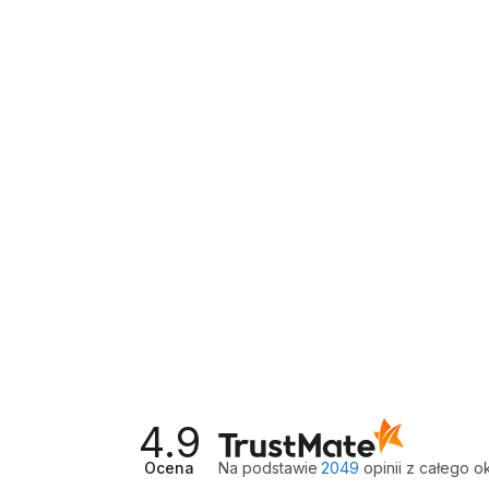
STRÓJ KOSTIUM
BUTY TANECZ
KĄPIELOWY NA BASEN
TAŃCA STAN
PLAŻĘ SLIM
CIELISTE BEŻ
79,99 zł
189,99 zł
4.9
Ocena
Na podstawie
2049
opinii
z całego o