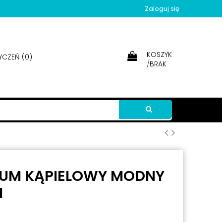
Zaloguj się
KOSZYK
YCZEŃ (
0
)
/
BRAK
IUM KĄPIELOWY MODNY
N