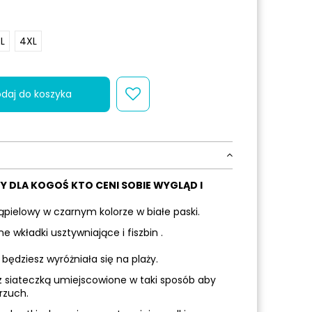
L
4XL
daj do koszyka
Y DLA KOGOŚ KTO CENI SOBIE WYGLĄD I
pielowy w czarnym kolorze w białe paski.
wkładki usztywniające i fiszbin .
będziesz wyróżniała się na plaży.
z siateczką umiejscowione w taki sposób aby
rzuch.