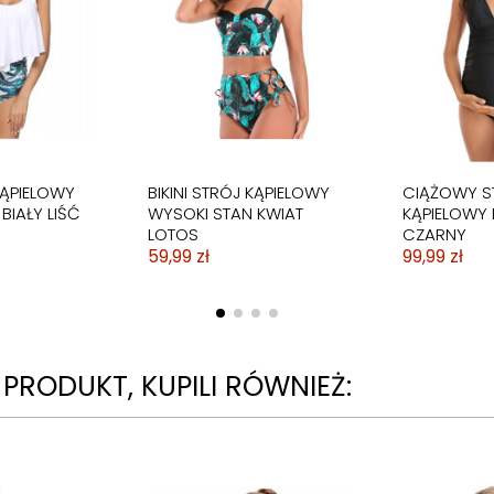
LOWY
STRÓJ KOSTIUM
KĄPIELOWY
OWA
WYSZCZUPLAJĄCY
MODNY
59,99 zł
KĄPIELOWY
BIKINI STRÓJ KĄPIELOWY
CIĄŻOWY S
BIAŁY LIŚĆ
WYSOKI STAN KWIAT
KĄPIELOWY 
LOTOS
CZARNY
59,99 zł
99,99 zł
N PRODUKT, KUPILI RÓWNIEŻ: