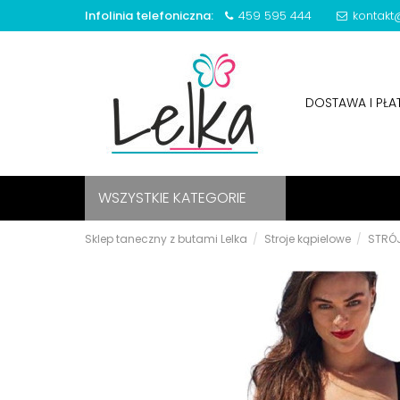
Infolinia telefoniczna:
459 595 444
kontakt@
DOSTAWA I PŁ
WSZYSTKIE KATEGORIE
Sklep taneczny z butami Lelka
Stroje kąpielowe
STRÓJ