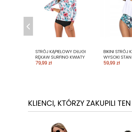
STRÓJ KOSTIUM
STRÓJ KĄPIE
KĄPIELOWY
SUKIENKA
WYSZCZUPLAJĄCY
DWUCZĘŚCI
CZARNY
SPODENKI
59,99 zł
109,99 zł
STRÓJ KĄPIELOWY DŁUGI
BIKINI STRÓJ 
RĘKAW SURFING KWIATY
WYSOKI STAN 
79,99 zł
59,99 zł
KLIENCI, KTÓRZY ZAKUPILI TE