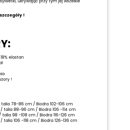
ylwetki, ukrywając przy tym jej wszelkie
szczegóły !
Y:
 18% elastan
ał
nia
zory !
 talia 78-86 cm / Biodra 102-106 cm
 / talia 88-96 cm / Biodra 106 -114 cm
/ talia 98 -108 cm / Biodra 116-126 cm
/ talia 106 -118 cm / Biodra 126-136 cm