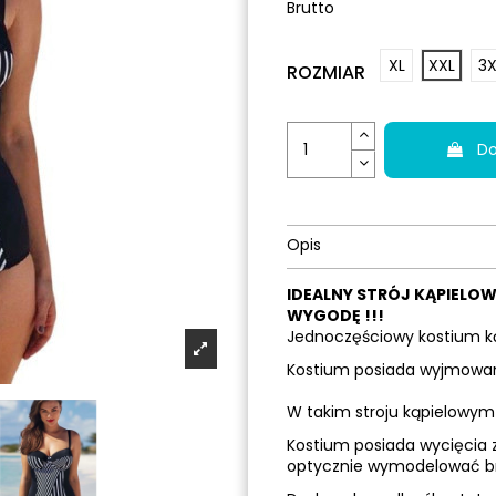
Brutto
XL
XXL
3X
ROZMIAR
Do
Opis
IDEALNY STRÓJ KĄPIELOW
WYGODĘ !!!
Jednoczęściowy kostium ką
Kostium posiada wyjmowane 
W takim stroju kąpielowym 
Kostium posiada wycięcia 
optycznie wymodelować b